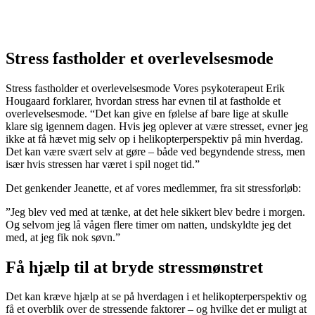
Åndedrætsøvelser hjælper med at styrke dit fokus og give r
til krop og tanker.
Stress fastholder et overlevelsesmode
Stress fastholder et overlevelsesmode Vores psykoterapeut Erik
Hougaard forklarer, hvordan stress har evnen til at fastholde et
overlevelsesmode. “Det kan give en følelse af bare lige at skulle
klare sig igennem dagen. Hvis jeg oplever at være stresset, evner jeg
ikke at få hævet mig selv op i helikopterperspektiv på min hverdag.
Det kan være svært selv at gøre – både ved begyndende stress, men
især hvis stressen har været i spil noget tid.”
Det genkender Jeanette, et af vores medlemmer, fra sit stressforløb:
”Jeg blev ved med at tænke, at det hele sikkert blev bedre i morgen.
Og selvom jeg lå vågen flere timer om natten, undskyldte jeg det
med, at jeg fik nok søvn.”
Få hjælp til at bryde stressmønstret
Det kan kræve hjælp at se på hverdagen i et helikopterperspektiv og
få et overblik over de stressende faktorer – og hvilke det er muligt at