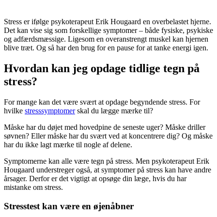
Stress er ifølge psykoterapeut Erik Hougaard en overbelastet hjerne.
Det kan vise sig som forskellige symptomer – både fysiske, psykiske
og adfærdsmæssige. Ligesom en overanstrengt muskel kan hjernen
blive træt. Og så har den brug for en pause for at tanke energi igen.
Hvordan kan jeg opdage tidlige tegn på
stress?
For mange kan det være svært at opdage begyndende stress. For
hvilke
stresssymptomer
skal du lægge mærke til?
Måske har du døjet med hovedpine de seneste uger? Måske driller
søvnen? Eller måske har du svært ved at koncentrere dig? Og måske
har du ikke lagt mærke til nogle af delene.
Symptomerne kan alle være tegn på stress. Men psykoterapeut Erik
Hougaard understreger også, at symptomer på stress kan have andre
årsager. Derfor er det vigtigt at opsøge din læge, hvis du har
mistanke om stress.
Stresstest kan være en øjenåbner