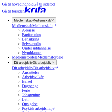
Gå til hovedindhold
Gå til sidefod
Gå til forsiden
Medlemskab
Medlemskab
Medlemskab
Medlemskab
A-kasse
Fagforening
Lønsikring
Selvstændig
Under uddannelse
Nyuddannet
Medlemsfordele
Medlemsfordele
Dit arbejdsliv
Dit arbejdsliv
Dit arbejdsliv
Dit arbejdsliv
Ansættelse
Arbejdsvilkår
Barsel
Dagpenge
Ferie
Jobsøgning
Løn
Opsigelse
Psykisk arbejdsmiljø