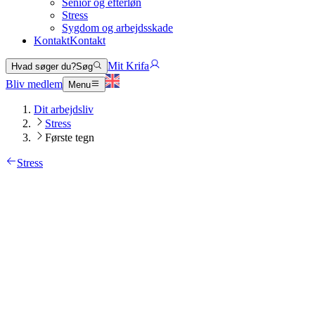
Senior og efterløn
Stress
Sygdom og arbejdsskade
Kontakt
Kontakt
Mit Krifa
Hvad søger du?
Søg
Bliv medlem
Menu
Dit arbejdsliv
Stress
Første tegn
Stress