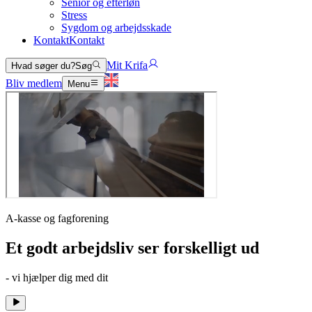
Senior og efterløn
Stress
Sygdom og arbejdsskade
Kontakt
Kontakt
Mit Krifa
Hvad søger du?
Søg
Bliv medlem
Menu
A-kasse og fagforening
Et godt arbejdsliv ser forskelligt ud
- vi hjælper dig med dit