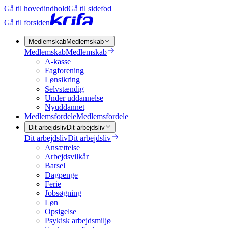
Gå til hovedindhold
Gå til sidefod
Gå til forsiden
Medlemskab
Medlemskab
Medlemskab
Medlemskab
A-kasse
Fagforening
Lønsikring
Selvstændig
Under uddannelse
Nyuddannet
Medlemsfordele
Medlemsfordele
Dit arbejdsliv
Dit arbejdsliv
Dit arbejdsliv
Dit arbejdsliv
Ansættelse
Arbejdsvilkår
Barsel
Dagpenge
Ferie
Jobsøgning
Løn
Opsigelse
Psykisk arbejdsmiljø