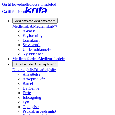
Gå til hovedindhold
Gå til sidefod
Gå til forsiden
Medlemskab
Medlemskab
Medlemskab
Medlemskab
A-kasse
Fagforening
Lønsikring
Selvstændig
Under uddannelse
Nyuddannet
Medlemsfordele
Medlemsfordele
Dit arbejdsliv
Dit arbejdsliv
Dit arbejdsliv
Dit arbejdsliv
Ansættelse
Arbejdsvilkår
Barsel
Dagpenge
Ferie
Jobsøgning
Løn
Opsigelse
Psykisk arbejdsmiljø