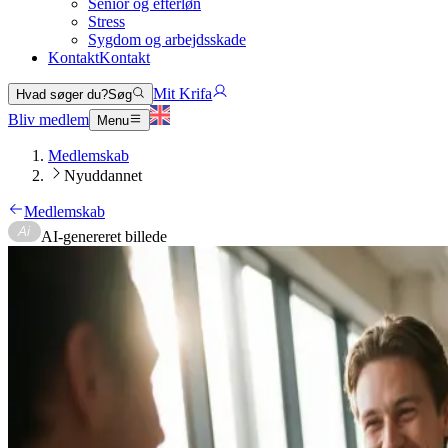
Senior og efterløn
Stress
Sygdom og arbejdsskade
Kontakt
Kontakt
Mit Krifa
Hvad søger du?
Søg
Bliv medlem
Menu
Medlemskab
Nyuddannet
Medlemskab
AI-genereret billede