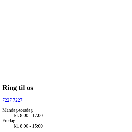
Skal jeg også melde mig, selv om jeg et job?
Vi anbefaler, at du melder dig ind i a-kassen, uanset om du har et 
på hånden – eller er i fuld gang med at finde et. På den måde er d
sikret bedst muligt.
Og som nyuddannet har du også den fordel, at du optjener retten ti
dagpenge efter kun én måned og én dag (normalt skal du være
medlem i en a-kasse i et helt år, før du har optjent ret til dagpenge)
Skulle det nye job vise sig ikke at være lykken alligevel, så er
dagpengene altså gode at have i baghånden.
Ring til os
7227 7227
Mandag-torsdag
kl. 8:00 - 17:00
Fredag
kl. 8:00 - 15:00