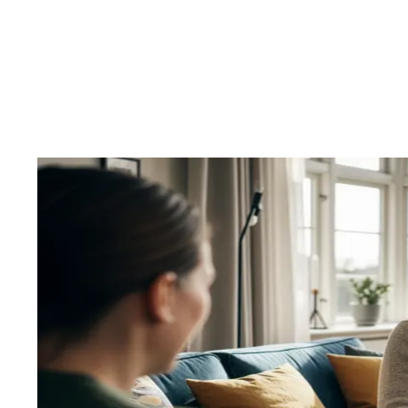
Adgang til webinarer og kurser om fx arbejdsliv, søvn, selvværd og
Tilskud til faglige kurser og uddannelser
Få tilskud til kurser og uddannelse, så du holder dig fagligt opdate