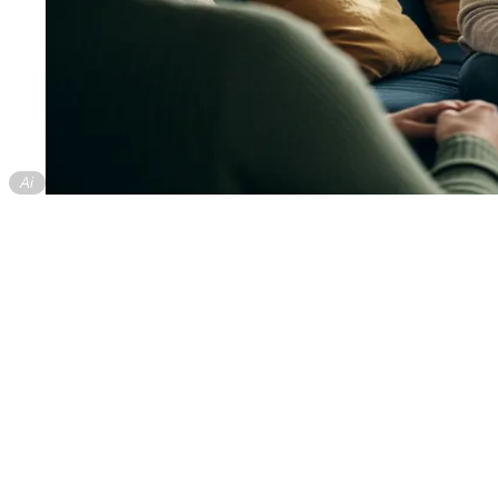
Dagpenge: Få 26.198 kr./md., hvis du er ledig