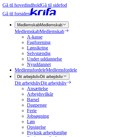
Gå til hovedindhold
Gå til sidefod
Gå til forsiden
Medlemskab
Medlemskab
Medlemskab
Medlemskab
A-kasse
Fagforening
Lønsikring
Selvstændig
Under uddannelse
Nyuddannet
Medlemsfordele
Medlemsfordele
Dit arbejdsliv
Dit arbejdsliv
Dit arbejdsliv
Dit arbejdsliv
Ansættelse
Arbejdsvilkår
Barsel
Dagpenge
Ferie
Jobsøgning
Løn
Opsigelse
Psykisk arbejdsmiljø