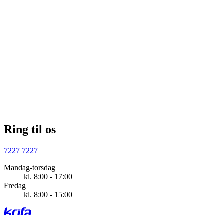
Seks ud af ti ledere: Der bliver drevet rovdrift
på os
Pressemeddelelse
Om Krifa
Ring til os
7227 7227
Mandag-torsdag
kl. 8:00 - 17:00
Fredag
kl. 8:00 - 15:00