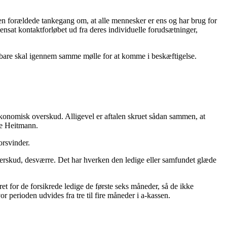
a den forældede tankegang om, at alle mennesker er ens og har brug for
nsat kontaktforløbet ud fra deres individuelle forudsætninger,
er bare skal igennem samme mølle for at komme i beskæftigelse.
økonomisk overskud. Alligevel er aftalen skruet sådan sammen, at
ne Heitmann.
orsvinder.
erskud, desværre. Det har hverken den ledige eller samfundet glæde
 for de forsikrede ledige de første seks måneder, så de ikke
 perioden udvides fra tre til fire måneder i a-kassen.