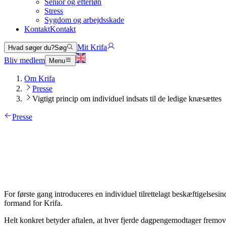
Senior og efterløn
Stress
Sygdom og arbejdsskade
Kontakt
Kontakt
Mit Krifa
Hvad søger du?
Søg
Bliv medlem
Menu
Om Krifa
Presse
Vigtigt princip om individuel indsats til de ledige knæsættes
Presse
For første gang introduceres en individuel tilrettelagt beskæftigelses
formand for Krifa.
Helt konkret betyder aftalen, at hver fjerde dagpengemodtager fremover f