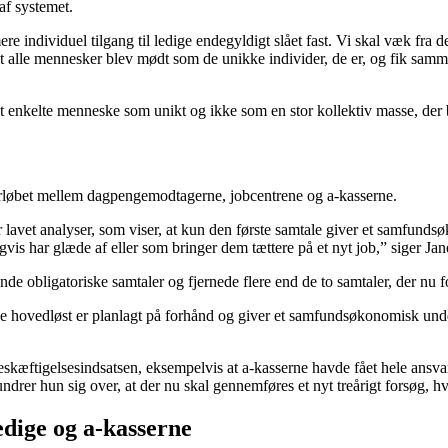
af systemet.
 mere individuel tilgang til ledige endegyldigt slået fast. Vi skal væk fr
at alle mennesker blev mødt som de unikke individer, de er, og fik samme
r det enkelte menneske som unikt og ikke som en stor kollektiv masse, d
forløbet mellem dagpengemodtagerne, jobcentrene og a-kasserne.
lavet analyser, som viser, at kun den første samtale giver et samfunds
gvis har glæde af eller som bringer dem tættere på et nyt job,” siger Ja
e obligatoriske samtaler og fjernede flere end de to samtaler, der nu f
de hovedløst er planlagt på forhånd og giver et samfundsøkonomisk und
ftigelsesindsatsen, eksempelvis at a-kasserne havde fået hele ansvaret
r hun sig over, at der nu skal gennemføres et nyt treårigt forsøg, hvor
edige og a-kasserne