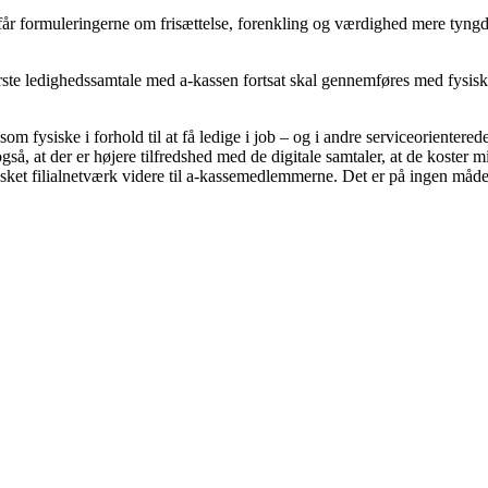
 får formuleringerne om frisættelse, forenkling og værdighed mere tyngd
te ledighedssamtale med a-kassen fortsat skal gennemføres med fysisk
e som fysiske i forhold til at få ledige i job – og i andre serviceoriente
gså, at der er højere tilfredshed med de digitale samtaler, at de koster 
nmasket filialnetværk videre til a-kassemedlemmerne. Det er på ingen måd