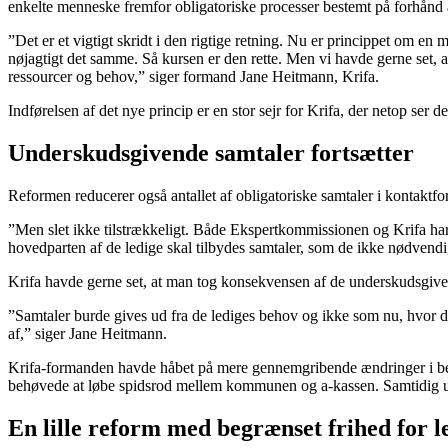
enkelte menneske fremfor obligatoriske processer bestemt på forhånd 
”Det er et vigtigt skridt i den rigtige retning. Nu er princippet om en
nøjagtigt det samme. Så kursen er den rette. Men vi havde gerne set, 
ressourcer og behov,” siger formand Jane Heitmann, Krifa.
Indførelsen af det nye princip er en stor sejr for Krifa, der netop se
Underskudsgivende samtaler fortsætter
Reformen reducerer også antallet af obligatoriske samtaler i kontakt
”Men slet ikke tilstrækkeligt. Både Ekspertkommissionen og Krifa har 
hovedparten af de ledige skal tilbydes samtaler, som de ikke nødvendi
Krifa havde gerne set, at man tog konsekvensen af de underskudsgivend
”Samtaler burde gives ud fra de lediges behov og ikke som nu, hvor 
af,” siger Jane Heitmann.
Krifa-formanden havde håbet på mere gennemgribende ændringer i beskæ
behøvede at løbe spidsrod mellem kommunen og a-kassen. Samtidig undre
En lille reform med begrænset frihed for l