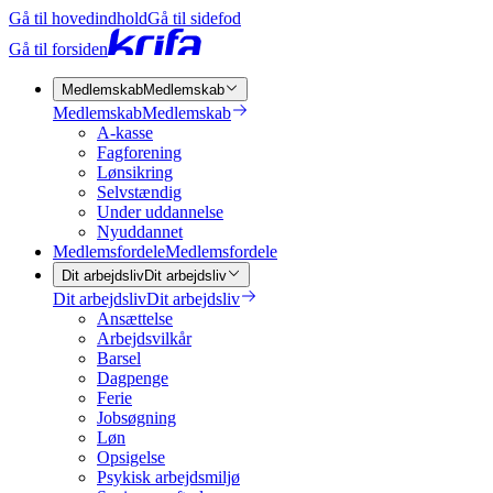
Gå til hovedindhold
Gå til sidefod
Gå til forsiden
Medlemskab
Medlemskab
Medlemskab
Medlemskab
A-kasse
Fagforening
Lønsikring
Selvstændig
Under uddannelse
Nyuddannet
Medlemsfordele
Medlemsfordele
Dit arbejdsliv
Dit arbejdsliv
Dit arbejdsliv
Dit arbejdsliv
Ansættelse
Arbejdsvilkår
Barsel
Dagpenge
Ferie
Jobsøgning
Løn
Opsigelse
Psykisk arbejdsmiljø