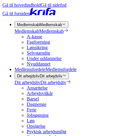
Gå til hovedindhold
Gå til sidefod
Gå til forsiden
Medlemskab
Medlemskab
Medlemskab
Medlemskab
A-kasse
Fagforening
Lønsikring
Selvstændig
Under uddannelse
Nyuddannet
Medlemsfordele
Medlemsfordele
Dit arbejdsliv
Dit arbejdsliv
Dit arbejdsliv
Dit arbejdsliv
Ansættelse
Arbejdsvilkår
Barsel
Dagpenge
Ferie
Jobsøgning
Løn
Opsigelse
Psykisk arbejdsmiljø