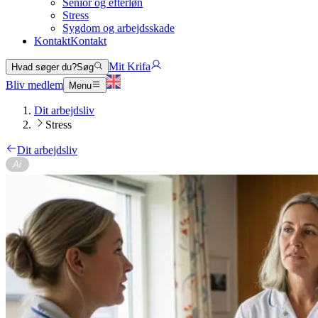
Senior og efterløn
Stress
Sygdom og arbejdsskade
Kontakt
Kontakt
Mit Krifa
Hvad søger du?
Søg
Bliv medlem
Menu
Dit arbejdsliv
Stress
Dit arbejdsliv