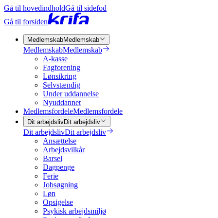
Gå til hovedindhold
Gå til sidefod
Gå til forsiden
Medlemskab
Medlemskab
Medlemskab
Medlemskab
A-kasse
Fagforening
Lønsikring
Selvstændig
Under uddannelse
Nyuddannet
Medlemsfordele
Medlemsfordele
Dit arbejdsliv
Dit arbejdsliv
Dit arbejdsliv
Dit arbejdsliv
Ansættelse
Arbejdsvilkår
Barsel
Dagpenge
Ferie
Jobsøgning
Løn
Opsigelse
Psykisk arbejdsmiljø