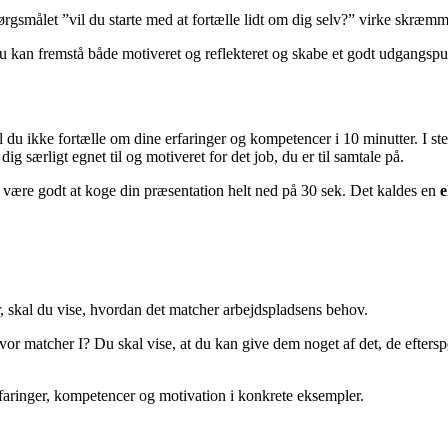
spørgsmålet ”vil du starte med at fortælle lidt om dig selv?” virke skr
 du kan fremstå både motiveret og reflekteret og skabe et godt udgangspu
al du ikke fortælle om dine erfaringer og kompetencer i 10 minutter. I st
ig særligt egnet til og motiveret for det job, du er til samtale på.
 være godt at koge din præsentation helt ned på 30 sek. Det kaldes en
e
, skal du vise, hvordan det matcher arbejdspladsens behov.
 matcher I? Du skal vise, at du kan give dem noget af det, de efterspørg
rfaringer, kompetencer og motivation i konkrete eksempler.