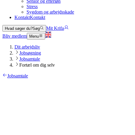
Senior og efterløn
Stress
Sygdom og arbejdsskade
Kontakt
Kontakt
Mit Krifa
Hvad søger du?
Søg
Bliv medlem
Menu
Dit arbejdsliv
Jobsøgning
Jobsamtale
Fortæl om dig selv
Jobsamtale