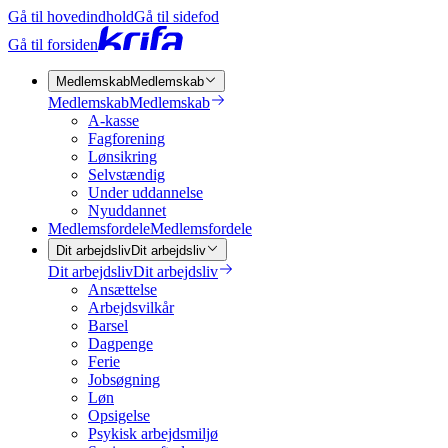
Gå til hovedindhold
Gå til sidefod
Gå til forsiden
Medlemskab
Medlemskab
Medlemskab
Medlemskab
A-kasse
Fagforening
Lønsikring
Selvstændig
Under uddannelse
Nyuddannet
Medlemsfordele
Medlemsfordele
Dit arbejdsliv
Dit arbejdsliv
Dit arbejdsliv
Dit arbejdsliv
Ansættelse
Arbejdsvilkår
Barsel
Dagpenge
Ferie
Jobsøgning
Løn
Opsigelse
Psykisk arbejdsmiljø