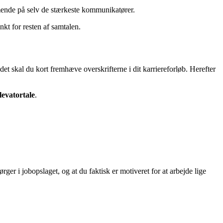
æmmende på selv de stærkeste kommunikatører.
nkt for resten af samtalen.
edet skal du kort fremhæve overskrifterne i dit karriereforløb. Herefter
levatortale
.
er i jobopslaget, og at du faktisk er motiveret for at arbejde lige