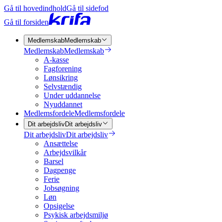
Gå til hovedindhold
Gå til sidefod
Gå til forsiden
Medlemskab
Medlemskab
Medlemskab
Medlemskab
A-kasse
Fagforening
Lønsikring
Selvstændig
Under uddannelse
Nyuddannet
Medlemsfordele
Medlemsfordele
Dit arbejdsliv
Dit arbejdsliv
Dit arbejdsliv
Dit arbejdsliv
Ansættelse
Arbejdsvilkår
Barsel
Dagpenge
Ferie
Jobsøgning
Løn
Opsigelse
Psykisk arbejdsmiljø