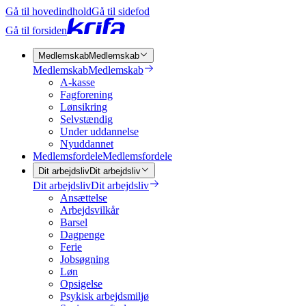
Gå til hovedindhold
Gå til sidefod
Gå til forsiden
Medlemskab
Medlemskab
Medlemskab
Medlemskab
A-kasse
Fagforening
Lønsikring
Selvstændig
Under uddannelse
Nyuddannet
Medlemsfordele
Medlemsfordele
Dit arbejdsliv
Dit arbejdsliv
Dit arbejdsliv
Dit arbejdsliv
Ansættelse
Arbejdsvilkår
Barsel
Dagpenge
Ferie
Jobsøgning
Løn
Opsigelse
Psykisk arbejdsmiljø