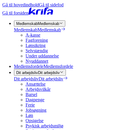
Gå til hovedindhold
Gå til sidefod
Gå til forsiden
Medlemskab
Medlemskab
Medlemskab
Medlemskab
A-kasse
Fagforening
Lønsikring
Selvstændig
Under uddannelse
Nyuddannet
Medlemsfordele
Medlemsfordele
Dit arbejdsliv
Dit arbejdsliv
Dit arbejdsliv
Dit arbejdsliv
Ansættelse
Arbejdsvilkår
Barsel
Dagpenge
Ferie
Jobsøgning
Løn
Opsigelse
Psykisk arbejdsmiljø