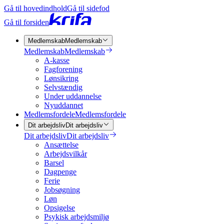
Gå til hovedindhold
Gå til sidefod
Gå til forsiden
Medlemskab
Medlemskab
Medlemskab
Medlemskab
A-kasse
Fagforening
Lønsikring
Selvstændig
Under uddannelse
Nyuddannet
Medlemsfordele
Medlemsfordele
Dit arbejdsliv
Dit arbejdsliv
Dit arbejdsliv
Dit arbejdsliv
Ansættelse
Arbejdsvilkår
Barsel
Dagpenge
Ferie
Jobsøgning
Løn
Opsigelse
Psykisk arbejdsmiljø