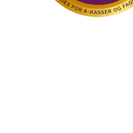
Hvad er en a-kasse?
A-kasse er en forkortelse for arbejdsløshedskasse. Det er a-kassen
der sikrer dig økonomisk, hvis du mister dit job og bliver ledig.
Kan man godt være medlem af a-kasse uden
fagforening?