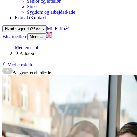
Senior og efterløn
Stress
Sygdom og arbejdsskade
Kontakt
Kontakt
Mit Krifa
Hvad søger du?
Søg
Bliv medlem
Menu
Medlemskab
A-kasse
Medlemskab
AI-genereret billede