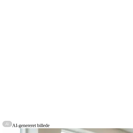
Læs om dagpengereglerne
Må jeg arbejde, mens jeg får dagpenge?
Det må du gerne.
Når du i en periode både arbejde og får dagpenge, kaldes det
supplerende dagpenge.
Læs om supplerende dagpenge
Må jeg tage mine dagpenge med til udlandet?
Du kan få dagpenge i op til 3 måneder, mens du søger arbejde i et
andet EØS-land eller på Færøerne.
Læs om dagpenge i udlandet
AI-genereret billede