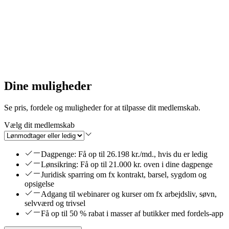
Få hjælp til alt fra CV til jobsamtaler – fra første dag som
ledig til du er i job igen.
Dine muligheder
Se pris, fordele og muligheder for at tilpasse dit medlemskab.
Vælg dit medlemskab
Dagpenge: Få op til 26.198 kr./md., hvis du er ledig
Lønsikring: Få op til 21.000 kr. oven i dine dagpenge
Juridisk sparring om fx kontrakt, barsel, sygdom og
opsigelse
Adgang til webinarer og kurser om fx arbejdsliv, søvn,
selvværd og trivsel
Få op til 50 % rabat i masser af butikker med fordels-app