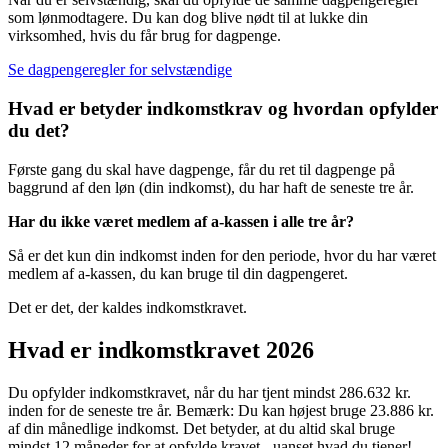
som lønmodtagere. Du kan dog blive nødt til at lukke din
virksomhed, hvis du får brug for dagpenge.
Se dagpengeregler for selvstændige
Hvad er betyder indkomstkrav og hvordan opfylder
du det?
Første gang du skal have dagpenge, får du ret til dagpenge på
baggrund af den løn (din indkomst), du har haft de seneste tre år.
Har du ikke været medlem af a-kassen i alle tre år?
Så er det kun din indkomst inden for den periode, hvor du har været
medlem af a-kassen, du kan bruge til din dagpengeret.
Det er det, der kaldes indkomstkravet.
Hvad er indkomstkravet 2026
Du opfylder indkomstkravet, når du har tjent mindst 286.632 kr.
inden for de seneste tre år. Bemærk: Du kan højest bruge 23.886 kr.
af din månedlige indkomst. Det betyder, at du altid skal bruge
mindst 12 måneder for at opfylde kravet - uanset hvad du tjener!