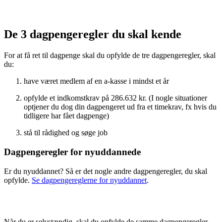
De 3 dagpengeregler du skal kende
For at få ret til dagpenge skal du opfylde de tre dagpengeregler, skal
du:
have været medlem af en a-kasse i mindst et år
opfylde et indkomstkrav på 286.632 kr. (I nogle situationer
optjener du dog din dagpengeret ud fra et timekrav, fx hvis du
tidligere har fået dagpenge)
stå til rådighed og søge job
Dagpengeregler for nyuddannede
Er du nyuddannet? Så er det nogle andre dagpengeregler, du skal
opfylde.
Se dagpengereglerne for nyuddannet
.
Når du er selvstændig, skal du opfylde de samme dagpengeregler