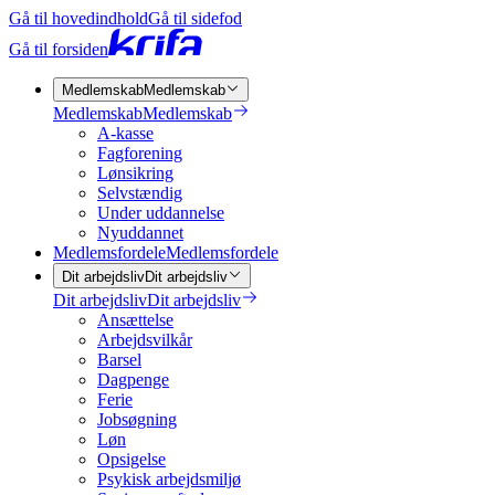
Gå til hovedindhold
Gå til sidefod
Gå til forsiden
Medlemskab
Medlemskab
Medlemskab
Medlemskab
A-kasse
Fagforening
Lønsikring
Selvstændig
Under uddannelse
Nyuddannet
Medlemsfordele
Medlemsfordele
Dit arbejdsliv
Dit arbejdsliv
Dit arbejdsliv
Dit arbejdsliv
Ansættelse
Arbejdsvilkår
Barsel
Dagpenge
Ferie
Jobsøgning
Løn
Opsigelse
Psykisk arbejdsmiljø