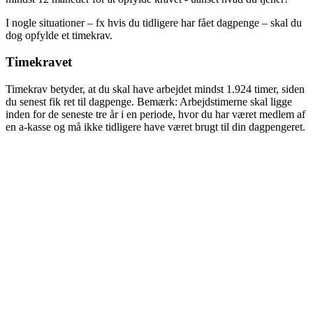
I nogle situationer – fx hvis du tidligere har fået dagpenge – skal du
dog opfylde et timekrav.
Timekravet
Timekrav betyder, at du skal have arbejdet mindst 1.924 timer, siden
du senest fik ret til dagpenge. Bemærk: Arbejdstimerne skal ligge
inden for de seneste tre år i en periode, hvor du har været medlem af
en a-kasse og må ikke tidligere have været brugt til din dagpengeret.
Hvilke dagpengeregler skal man opfylde som
selvstændig?
Dagpengereglerne for selvstændige er de samme som for
lønmodtagere:
Du skal have været medlem af a-kassen i mindst et år