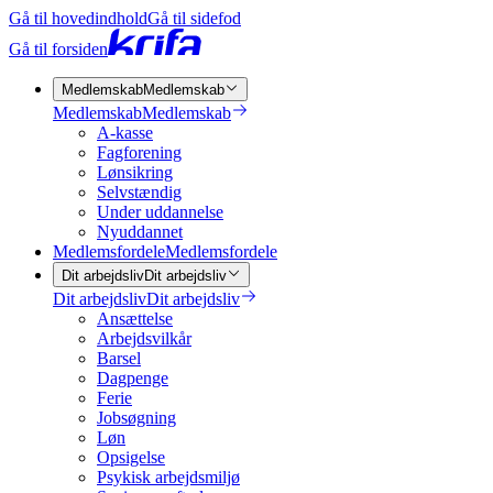
Gå til hovedindhold
Gå til sidefod
Gå til forsiden
Medlemskab
Medlemskab
Medlemskab
Medlemskab
A-kasse
Fagforening
Lønsikring
Selvstændig
Under uddannelse
Nyuddannet
Medlemsfordele
Medlemsfordele
Dit arbejdsliv
Dit arbejdsliv
Dit arbejdsliv
Dit arbejdsliv
Ansættelse
Arbejdsvilkår
Barsel
Dagpenge
Ferie
Jobsøgning
Løn
Opsigelse
Psykisk arbejdsmiljø