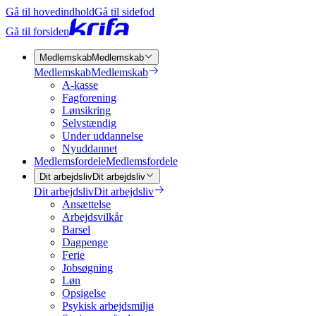
Gå til hovedindhold
Gå til sidefod
Gå til forsiden
Medlemskab
Medlemskab
Medlemskab
Medlemskab
A-kasse
Fagforening
Lønsikring
Selvstændig
Under uddannelse
Nyuddannet
Medlemsfordele
Medlemsfordele
Dit arbejdsliv
Dit arbejdsliv
Dit arbejdsliv
Dit arbejdsliv
Ansættelse
Arbejdsvilkår
Barsel
Dagpenge
Ferie
Jobsøgning
Løn
Opsigelse
Psykisk arbejdsmiljø