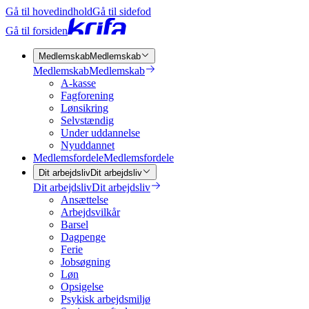
Gå til hovedindhold
Gå til sidefod
Gå til forsiden
Medlemskab
Medlemskab
Medlemskab
Medlemskab
A-kasse
Fagforening
Lønsikring
Selvstændig
Under uddannelse
Nyuddannet
Medlemsfordele
Medlemsfordele
Dit arbejdsliv
Dit arbejdsliv
Dit arbejdsliv
Dit arbejdsliv
Ansættelse
Arbejdsvilkår
Barsel
Dagpenge
Ferie
Jobsøgning
Løn
Opsigelse
Psykisk arbejdsmiljø