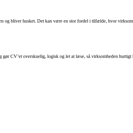
en og bliver husket. Det kan være en stor fordel i tilfælde, hvor virkso
ing gør CV’et overskuelig, logisk og let at læse, så virksomheden hurtigt
se. Brug f.eks. en af de mest almindelige skrifttyper som Arial eller Helv
sendes online.
amme skrifttype i din ansøgning og CV.