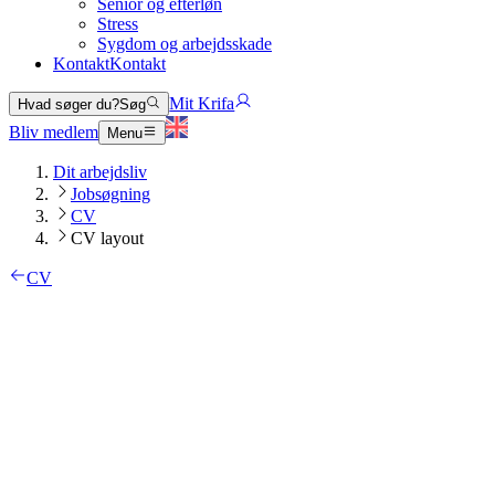
Senior og efterløn
Stress
Sygdom og arbejdsskade
Kontakt
Kontakt
Mit Krifa
Hvad søger du?
Søg
Bliv medlem
Menu
Dit arbejdsliv
Jobsøgning
CV
CV layout
CV