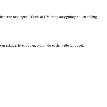
mhederne modtager 100-vis af CV’er og ansøgninger til en stilling.
 kan afkode, hvem du er, og om du er den rette til jobbet.
etica. Det er skrifttyper uden “fødder”, som er gode at bruge ved tekst, de