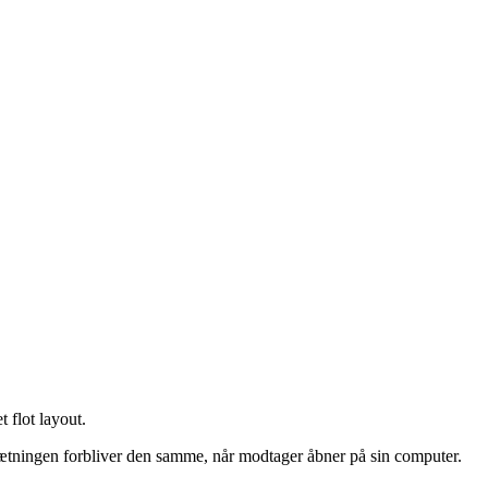
næste CV i bunken.
rimod over tre sider, så læs det kritisk igennem og vær opmærksom på, o
 flot layout.
sætningen forbliver den samme, når modtager åbner på sin computer.