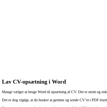
Tekst uden luft mellem afsnittene, kan hurtigt fremstå tungt 
Et godt CV fylder typisk 2-3 sider, men det afhænger selvf
Fylder dit CV kun én side, skal du overveje, om du har fået
du har information med, som ikke er relevant for den konkret
Lav CV-opsætning i Word
Mange vælger at bruge Word til opsætning af CV. Det er nemt og enkelt 
Det er dog vigtigt, at du husker at gemme og sende CV’et i PDF-forma