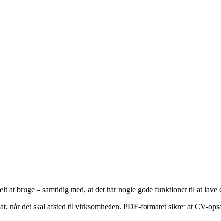
og kedeligt, hvilken kan få læseren til at springe hurtigt videre til det 
ølgelig af, hvor meget erhvervserfaring du har, branche mm.
 det hele med, og har sat nok ord på dine erfaringer. Fylder dit CV de
e stilling, du søger.
at bruge – samtidig med, at det har nogle gode funktioner til at lave et
t, når det skal afsted til virksomheden. PDF-formatet sikrer at CV-op