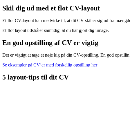
Skil dig ud med et flot CV-layout
Et flot CV-layout kan medvirke til, at dit CV skiller sig ud fra mængd
Et flot layout udstråler samtidig, at du har gjort dig umage.
En god opstilling af CV er vigtig
Det er vigtigt at tage et nøje kig på din CV-opstilling. En god opstill
Se eksempler på CV’er med forskellig opstilling her
5 layout-tips til dit CV
Vigtigst af alt, skal du bruge en skrifttype, der er let at læ
skal læses på en skærm - hvilket er godt, når mange CV’er 
Typisk vil en skriftstørrelse 11 eller 12 passe godt. Brug s