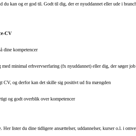
du kan og er god til. Godt til dig, der er nyuddannet eller ude i branc
ce-CV
på dine kompetencer
ig med minimal erhvervserfaring (fx nyuddannet) eller dig, der søger job
gt CV, og derfor kan det skille sig positivt ud fra mængden
rtigt og godt overblik over kompetencer
Her lister du dine tidligere ansættelser, uddannelser, kurser o.l. i omv