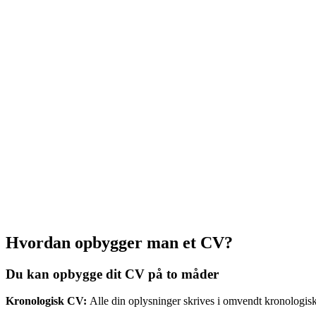
på et CV, der er målrettet en konkret stilling.
Tænk på, under din CV-skrivning, at et CV skal give et helhe
skriver om deres interesser, familie og personprofil.
Et godt CV fylder typisk 2-3 sider, men det afhænger selvfø
nok ord på dine erfaringer.
Fylder dit CV derimod over tre sider, så læs det kritisk ig
Hvordan opbygger man et CV?
Du kan opbygge dit CV på to måder
Kronologisk CV:
Alle din oplysninger skrives i omvendt kronologis