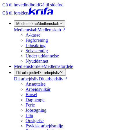
Gå til hovedindhold
Gå til sidefod
Gå til forsiden
Medlemskab
Medlemskab
Medlemskab
Medlemskab
A-kasse
Fagforening
Lønsikring
Selvstændig
Under uddannelse
Nyuddannet
Medlemsfordele
Medlemsfordele
Dit arbejdsliv
Dit arbejdsliv
Dit arbejdsliv
Dit arbejdsliv
Ansættelse
Arbejdsvilkår
Barsel
Dagpenge
Ferie
Jobsøgning
Løn
Opsigelse
Psykisk arbejdsmiljø