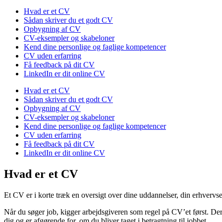
Hvad er et CV
Sådan skriver du et godt CV
Opbygning af CV
CV-eksempler og skabeloner
Kend dine personlige og faglige kompetencer
CV uden erfarring
Få feedback på dit CV
LinkedIn er dit online CV
Hvad er et CV
Sådan skriver du et godt CV
Opbygning af CV
CV-eksempler og skabeloner
Kend dine personlige og faglige kompetencer
CV uden erfarring
Få feedback på dit CV
LinkedIn er dit online CV
Hvad er et CV
Et CV er i korte træk en oversigt over dine uddannelser, din erhvervs
Når du søger job, kigger arbejdsgiveren som regel på CV’et først. Derfo
dig og er afgørende for, om du bliver taget i betragtning til jobbet.