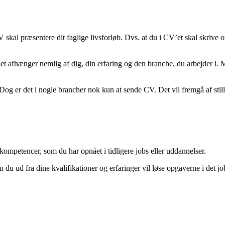
 skal præsentere dit faglige livsforløb. Dvs. at du i CV’et skal skrive
fhænger nemlig af dig, din erfaring og den branche, du arbejder i. Men d
g er det i nogle brancher nok kun at sende CV. Det vil fremgå af stil
g kompetencer, som du har opnået i tidligere jobs eller uddannelser.
du ud fra dine kvalifikationer og erfaringer vil løse opgaverne i det jo