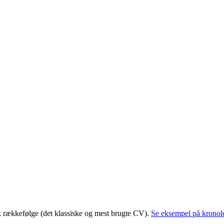
dsbillede af dig. Derfor er det vigtigt, at du får både din personlige og
lgelig af, hvor meget erhvervserfaring du har, branche mm. Fylder dit C
ennem og vær opmærksom på, om du har information med, som ikke er rele
k rækkefølge (det klassiske og mest brugte CV).
Se eksempel på krono