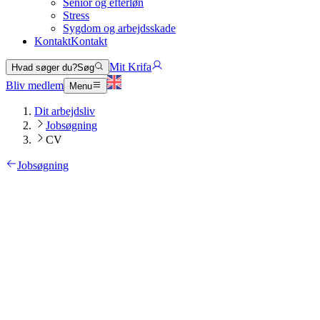
Senior og efterløn
Stress
Sygdom og arbejdsskade
Kontakt
Kontakt
Mit Krifa
Hvad søger du?
Søg
Bliv medlem
Menu
Dit arbejdsliv
Jobsøgning
CV
Jobsøgning