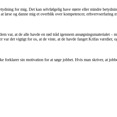
ning for mig. Det kan selvfølgelig have større eller mindre betydning al
gt at læse og danne mig et overblik over kompetencer, erhvervserfaring m
dem var, at de alle havde en rød tråd igennem ansøgningsmaterialet – m
 var det vigtigt for os, at de viste, at de havde fanget Krifas værdier, 
ikke forklarer sin motivation for at søge jobbet. Hvis man skriver, at