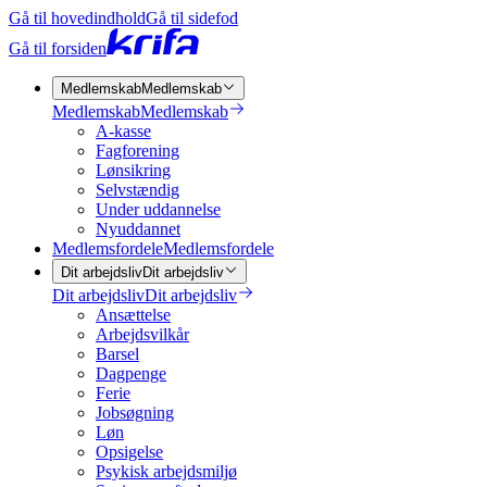
Gå til hovedindhold
Gå til sidefod
Gå til forsiden
Medlemskab
Medlemskab
Medlemskab
Medlemskab
A-kasse
Fagforening
Lønsikring
Selvstændig
Under uddannelse
Nyuddannet
Medlemsfordele
Medlemsfordele
Dit arbejdsliv
Dit arbejdsliv
Dit arbejdsliv
Dit arbejdsliv
Ansættelse
Arbejdsvilkår
Barsel
Dagpenge
Ferie
Jobsøgning
Løn
Opsigelse
Psykisk arbejdsmiljø