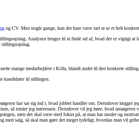
ng
og CV. Men nogle gange, kan det bare være rart at se et helt konkre
illingsopslag. Analysen bruges til at finde ud af, hvad der er vigtigt 
stillingsopslag.
sætte mange medarbejdere i Krifa, blandt andet til den konkrete stilling
 kandidater til stillingen.
geren har sat sig ind i, hvad jobbet handler om. Derudover lægger jeg
m, så mister jeg interessen. Derudover vil jeg høre, hvad ansøgeren vil
gningen, men det skal være med fokus på, at man har modet og motivatio
aring med salg, så skal man gøre det meget tydeligt, hvordan man vil gribe