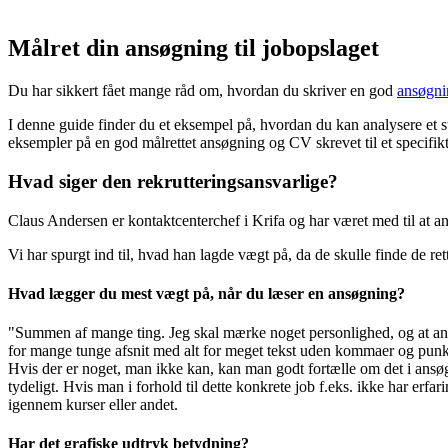
Målret din ansøgning til jobopslaget
Du har sikkert fået mange råd om, hvordan du skriver en god
ansøgni
I denne guide finder du et eksempel på, hvordan du kan analysere et st
eksempler på en god målrettet ansøgning og CV skrevet til et specifikt 
Hvad siger den rekrutteringsansvarlige?
Claus Andersen er kontaktcenterchef i Krifa og har været med til at an
Vi har spurgt ind til, hvad han lagde vægt på, da de skulle finde de rette
Hvad lægger du mest vægt på, når du læser en ansøgning?
"Summen af mange ting. Jeg skal mærke noget personlighed, og at ansø
for mange tunge afsnit med alt for meget tekst uden kommaer og punktu
Hvis der er noget, man ikke kan, kan man godt fortælle om det i ansø
tydeligt. Hvis man i forhold til dette konkrete job f.eks. ikke har erf
igennem kurser eller andet.
Har det grafiske udtryk betydning?