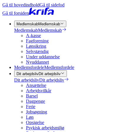
Gå til hovedindhold
Gå til sidefod
Gå til forsiden
Medlemskab
Medlemskab
Medlemskab
Medlemskab
A-kasse
Fagforening
Lønsikring
Selvstændig
Under uddannelse
Nyuddannet
Medlemsfordele
Medlemsfordele
Dit arbejdsliv
Dit arbejdsliv
Dit arbejdsliv
Dit arbejdsliv
Ansættelse
Arbejdsvilkår
Barsel
Dagpenge
Ferie
Jobsøgning
Løn
Opsigelse
Psykisk arbejdsmiljø