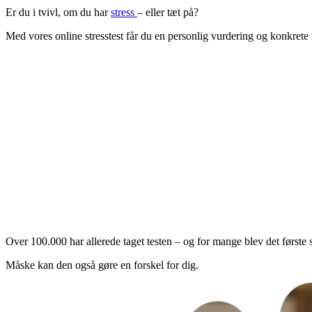
Er du i tvivl, om du har
stress
– eller tæt på?
Med vores online stresstest får du en personlig vurdering og konkrete rå
Bliv klogere på dine stresssymptomer
Få anbefalinger baseret på dit stressniveau
Gratis og nem at gå til
Over 100.000 har allerede taget testen – og for mange blev det første skri
Måske kan den også gøre en forskel for dig.