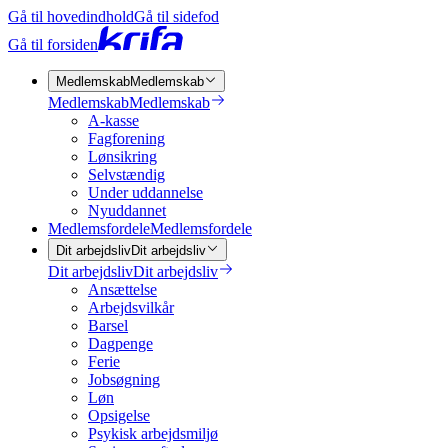
Gå til hovedindhold
Gå til sidefod
Gå til forsiden
Medlemskab
Medlemskab
Medlemskab
Medlemskab
A-kasse
Fagforening
Lønsikring
Selvstændig
Under uddannelse
Nyuddannet
Medlemsfordele
Medlemsfordele
Dit arbejdsliv
Dit arbejdsliv
Dit arbejdsliv
Dit arbejdsliv
Ansættelse
Arbejdsvilkår
Barsel
Dagpenge
Ferie
Jobsøgning
Løn
Opsigelse
Psykisk arbejdsmiljø