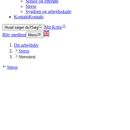
Senior og efterløn
Stress
Sygdom og arbejdsskade
Kontakt
Kontakt
Mit Krifa
Hvad søger du?
Søg
Bliv medlem
Menu
Dit arbejdsliv
Stress
Stresstest
Stress