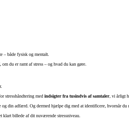
te – både fysisk og mentalt.
f, om du er ramt af stress – og hvad du kan gøre.
r.
for stresshåndtering med
indsigter fra tusindvis af samtaler
, vi årligt
ke og din adfærd. Og dermed hjælpe dig med at identificere, hvornår du mu
 klart billede af dit nuværende stressniveau.