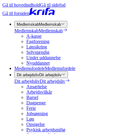
Gå til hovedindhold
Gå til sidefod
Gå til forsiden
Medlemskab
Medlemskab
Medlemskab
Medlemskab
A-kasse
Fagforening
Lønsikring
Selvstændig
Under uddannelse
Nyuddannet
Medlemsfordele
Medlemsfordele
Dit arbejdsliv
Dit arbejdsliv
Dit arbejdsliv
Dit arbejdsliv
Ansættelse
Arbejdsvilkår
Barsel
Dagpenge
Ferie
Jobsøgning
Løn
Opsigelse
Psykisk arbejdsmiljø