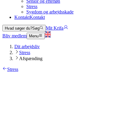
Senior og efterløn
Stress
Sygdom og arbejdsskade
Kontakt
Kontakt
Mit Krifa
Hvad søger du?
Søg
Bliv medlem
Menu
Dit arbejdsliv
Stress
Afspænding
Stress