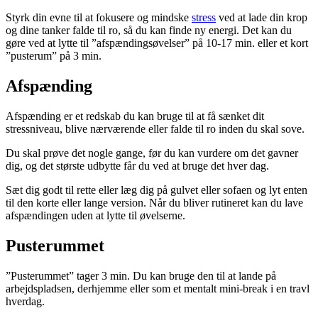
Styrk din evne til at fokusere og mindske
stress
ved at lade din krop
og dine tanker falde til ro, så du kan finde ny energi. Det kan du
gøre ved at lytte til ”afspændingsøvelser” på 10-17 min. eller et kort
”pusterum” på 3 min.
Afspænding
Afspænding er et redskab du kan bruge til at få sænket dit
stressniveau, blive nærværende eller falde til ro inden du skal sove.
Du skal prøve det nogle gange, før du kan vurdere om det gavner
dig, og det største udbytte får du ved at bruge det hver dag.
Sæt dig godt til rette eller læg dig på gulvet eller sofaen og lyt enten
til den korte eller lange version. Når du bliver rutineret kan du lave
afspændingen uden at lytte til øvelserne.
Pusterummet
”Pusterummet” tager 3 min. Du kan bruge den til at lande på
arbejdspladsen, derhjemme eller som et mentalt mini-break i en travl
hverdag.