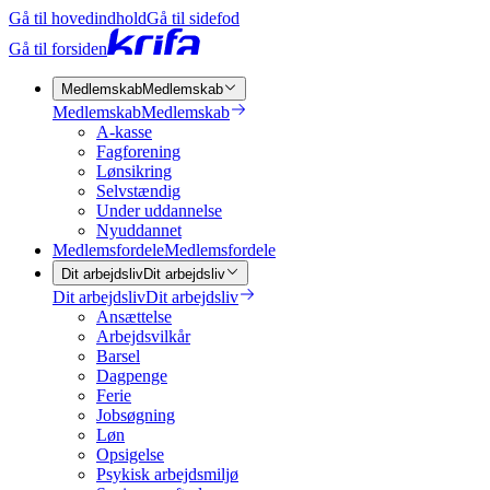
Gå til hovedindhold
Gå til sidefod
Gå til forsiden
Medlemskab
Medlemskab
Medlemskab
Medlemskab
A-kasse
Fagforening
Lønsikring
Selvstændig
Under uddannelse
Nyuddannet
Medlemsfordele
Medlemsfordele
Dit arbejdsliv
Dit arbejdsliv
Dit arbejdsliv
Dit arbejdsliv
Ansættelse
Arbejdsvilkår
Barsel
Dagpenge
Ferie
Jobsøgning
Løn
Opsigelse
Psykisk arbejdsmiljø