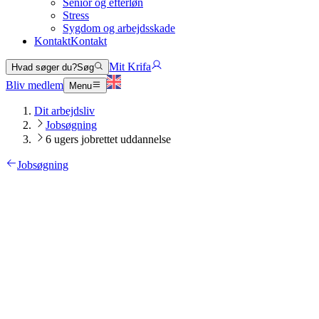
Senior og efterløn
Stress
Sygdom og arbejdsskade
Kontakt
Kontakt
Mit Krifa
Hvad søger du?
Søg
Bliv medlem
Menu
Dit arbejdsliv
Jobsøgning
6 ugers jobrettet uddannelse
Jobsøgning