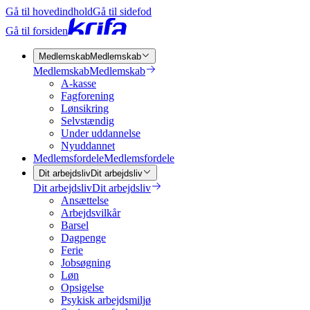
Gå til hovedindhold
Gå til sidefod
Gå til forsiden
Medlemskab
Medlemskab
Medlemskab
Medlemskab
A-kasse
Fagforening
Lønsikring
Selvstændig
Under uddannelse
Nyuddannet
Medlemsfordele
Medlemsfordele
Dit arbejdsliv
Dit arbejdsliv
Dit arbejdsliv
Dit arbejdsliv
Ansættelse
Arbejdsvilkår
Barsel
Dagpenge
Ferie
Jobsøgning
Løn
Opsigelse
Psykisk arbejdsmiljø