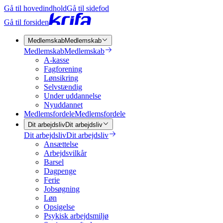
Gå til hovedindhold
Gå til sidefod
Gå til forsiden
Medlemskab
Medlemskab
Medlemskab
Medlemskab
A-kasse
Fagforening
Lønsikring
Selvstændig
Under uddannelse
Nyuddannet
Medlemsfordele
Medlemsfordele
Dit arbejdsliv
Dit arbejdsliv
Dit arbejdsliv
Dit arbejdsliv
Ansættelse
Arbejdsvilkår
Barsel
Dagpenge
Ferie
Jobsøgning
Løn
Opsigelse
Psykisk arbejdsmiljø