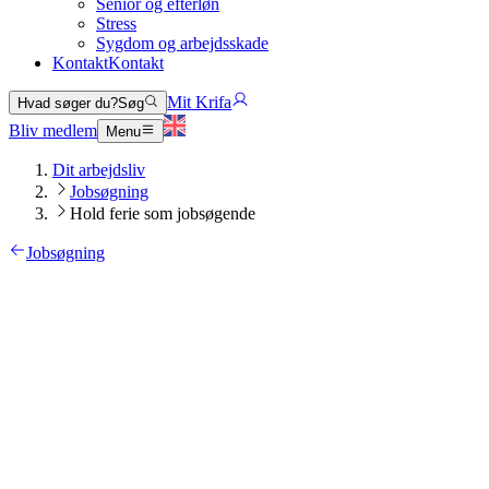
Senior og efterløn
Stress
Sygdom og arbejdsskade
Kontakt
Kontakt
Mit Krifa
Hvad søger du?
Søg
Bliv medlem
Menu
Dit arbejdsliv
Jobsøgning
Hold ferie som jobsøgende
Jobsøgning