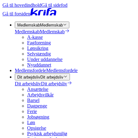
Gå til hovedindhold
Gå til sidefod
Gå til forsiden
Medlemskab
Medlemskab
Medlemskab
Medlemskab
A-kasse
Fagforening
Lønsikring
Selvstændig
Under uddannelse
Nyuddannet
Medlemsfordele
Medlemsfordele
Dit arbejdsliv
Dit arbejdsliv
Dit arbejdsliv
Dit arbejdsliv
Ansættelse
Arbejdsvilkår
Barsel
Dagpenge
Ferie
Jobsøgning
Løn
Opsigelse
Psykisk arbejdsmiljø