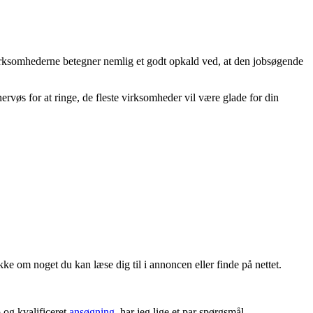
. Virksomhederne betegner nemlig et godt opkald ved, at den jobsøgende
 nervøs for at ringe, de fleste virksomheder vil være glade for din
kke om noget du kan læse dig til i annoncen eller finde på nettet.
p og kvalificeret
ansøgning
, har jeg lige et par spørgsmål.