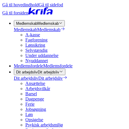
Gå til hovedindhold
Gå til sidefod
Gå til forsiden
Medlemskab
Medlemskab
Medlemskab
Medlemskab
A-kasse
Fagforening
Lønsikring
Selvstændig
Under uddannelse
Nyuddannet
Medlemsfordele
Medlemsfordele
Dit arbejdsliv
Dit arbejdsliv
Dit arbejdsliv
Dit arbejdsliv
Ansættelse
Arbejdsvilkår
Barsel
Dagpenge
Ferie
Jobsøgning
Løn
Opsigelse
Psykisk arbejdsmiljø