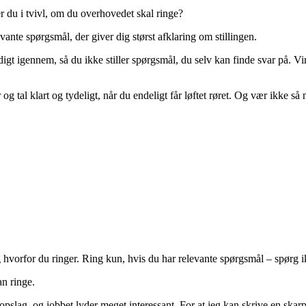
er du i tvivl, om du overhovedet skal ringe?
nte spørgsmål, der giver dig størst afklaring om stillingen.
rundigt igennem, så du ikke stiller spørgsmål, du selv kan finde svar på
 og tal klart og tydeligt, når du endeligt får løftet røret. Og vær ikke så
g hvorfor du ringer. Ring kun, hvis du har relevante spørgsmål – spørg i
an ringe.
sopslag, og jobbet lyder meget interessant. For at jeg kan skrive en skar