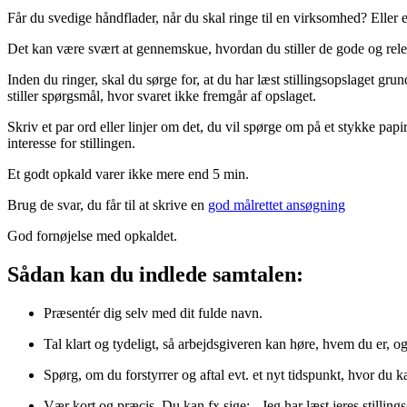
Får du svedige håndflader, når du skal ringe til en virksomhed? Eller 
Det kan være svært at gennemskue, hvordan du stiller de gode og releva
Inden du ringer, skal du sørge for, at du har læst stillingsopslaget g
stiller spørgsmål, hvor svaret ikke fremgår af opslaget.
Skriv et par ord eller linjer om det, du vil spørge om på et stykke papir
interesse for stillingen.
Et godt opkald varer ikke mere end 5 min.
Brug de svar, du får til at skrive en
god målrettet ansøgning
God fornøjelse med opkaldet.
Sådan kan du indlede samtalen:
Præsentér dig selv med dit fulde navn.
Tal klart og tydeligt, så arbejdsgiveren kan høre, hvem du er, o
Spørg, om du forstyrrer og aftal evt. et nyt tidspunkt, hvor du k
Vær kort og præcis. Du kan fx sige: - Jeg har læst jeres stilling