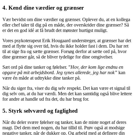
4. Kend dine værdier og grænser
Vær bevidst om dine værdier og grænser. Oplever du, at en kollega
eller chef taler til dig på en måde, der overskrider dine grænser? Så
er det en god idé at få brudt det mønster hurtigst muligt.
Vores psykoterapeut Erik Hougaard understreger, at grænser har det
med at flytte sig over tid, hvis du ikke holder fast i dem. Du har ret
til at sige fra og sætte grænser. Forsøg derfor at sætte ord på, hvor
dine grænser går, så de bliver tydelige for dine omgivelser.
Sæt ord på dine tanker og følelser. ”
Hov, der kom lige endnu en
opgave på mit arbejdsbord. Jeg synes allerede, jeg har nok”
kan
være én måde at udtrykke dine tanker på.
Når du siger fra, viser du dig selv respekt. Det kan være et signal til
dig selv om, at du har værdi. Men det kan samtidig også blive lettere
for andre at handle ud fra det, du har brug for.
5. Styrk selvværd og faglighed
Når du deler svære følelser og tanker, kan de miste noget af deres
magt. Del dem med nogen, du har tillid til. Prøv også at modsige
negative tanker, når de dukker op. Og arbejd med at definere din