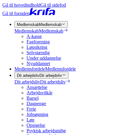
Gå til hovedindhold
Gå til sidefod
Gå til forsiden
Medlemskab
Medlemskab
Medlemskab
Medlemskab
A-kasse
Fagforening
Lønsikring
Selvstændig
Under uddannelse
Nyuddannet
Medlemsfordele
Medlemsfordele
Dit arbejdsliv
Dit arbejdsliv
Dit arbejdsliv
Dit arbejdsliv
Ansættelse
Arbejdsvilkår
Barsel
Dagpenge
Ferie
Jobsøgning
Løn
Opsigelse
Psykisk arbejdsmiljø