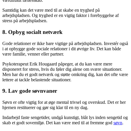
værdifuldt fællesskab.
Samtidig kan det være med til at skabe en tryghed på
arbejdspladsen. Og tryghed er en vigtig faktor i forebyggelse af
stress på arbejdspladsen.
8. Opbyg socialt netværk
Gode relationer er ikke bare vigtige på arbejdspladsen. Investér også
i at opbygge gode sociale relationer i dit øvrige liv. Det kan både
være familie, venner eller partner.
Psykoterapeut Erik Hougaard påpeger, at du kan være mere
disponeret for stress, hvis du føler dig alene om svære situationer.
Men har du et godt netværk og støtte omkring dig, kan det ofte være
lettere at tackle belastende situationer.
9. Lav gode søvnvaner
Søvn er ofte vigtig for at øge mental trivsel og overskud. Det er her
hjernen restituerer og gør sig klar til en ny dag.
Indarbejd faste sengetider, undgå kunstigt, blåt lys inden sengetid og
skab et godt sovemiljø. Det kan være med til at fremme god
søvn
.