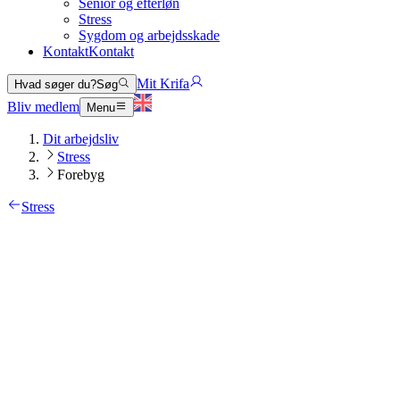
Senior og efterløn
Stress
Sygdom og arbejdsskade
Kontakt
Kontakt
Mit Krifa
Hvad søger du?
Søg
Bliv medlem
Menu
Dit arbejdsliv
Stress
Forebyg
Stress