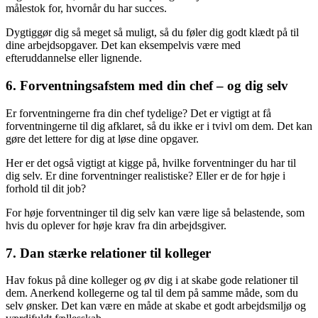
målestok for, hvornår du har succes.
Dygtiggør dig så meget så muligt, så du føler dig godt klædt på til
dine arbejdsopgaver. Det kan eksempelvis være med
efteruddannelse eller lignende.
6. Forventningsafstem med din chef – og dig selv
Er forventningerne fra din chef tydelige? Det er vigtigt at få
forventningerne til dig afklaret, så du ikke er i tvivl om dem. Det kan
gøre det lettere for dig at løse dine opgaver.
Her er det også vigtigt at kigge på, hvilke forventninger du har til
dig selv. Er dine forventninger realistiske? Eller er de for høje i
forhold til dit job?
For høje forventninger til dig selv kan være lige så belastende, som
hvis du oplever for høje krav fra din arbejdsgiver.
7. Dan stærke relationer til kolleger
Hav fokus på dine kolleger og øv dig i at skabe gode relationer til
dem. Anerkend kollegerne og tal til dem på samme måde, som du
selv ønsker. Det kan være en måde at skabe et godt arbejdsmiljø og