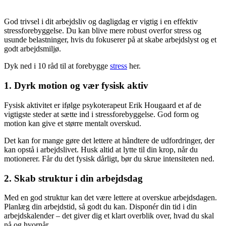
God trivsel i dit arbejdsliv og dagligdag er vigtig i en effektiv
stressforebyggelse. Du kan blive mere robust overfor stress og
usunde belastninger, hvis du fokuserer på at skabe arbejdslyst og et
godt arbejdsmiljø.
Dyk ned i 10 råd til at forebygge
stress
her.
1. Dyrk motion og vær fysisk aktiv
Fysisk aktivitet er ifølge psykoterapeut Erik Hougaard et af de
vigtigste steder at sætte ind i stressforebyggelse. God form og
motion kan give et større mentalt overskud.
Det kan for mange gøre det lettere at håndtere de udfordringer, der
kan opstå i arbejdslivet. Husk altid at lytte til din krop, når du
motionerer. Får du det fysisk dårligt, bør du skrue intensiteten ned.
2. Skab struktur i din arbejdsdag
Med en god struktur kan det være lettere at overskue arbejdsdagen.
Planlæg din arbejdstid, så godt du kan. Disponér din tid i din
arbejdskalender – det giver dig et klart overblik over, hvad du skal
nå og hvornår.