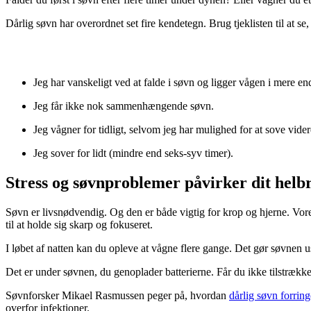
Dårlig søvn har overordnet set fire kendetegn. Brug tjeklisten til at s
Jeg har vanskeligt ved at falde i søvn og ligger vågen i mere en
Jeg får ikke nok sammenhængende søvn.
Jeg vågner for tidligt, selvom jeg har mulighed for at sove vider
Jeg sover for lidt (mindre end seks-syv timer).
Stress og søvnproblemer påvirker dit helb
Søvn er livsnødvendig. Og den er både vigtig for krop og hjerne. Vore
til at holde sig skarp og fokuseret.
I løbet af natten kan du opleve at vågne flere gange. Det gør søvnen
Det er under søvnen, du genoplader batterierne. Får du ikke tilstrækkel
Søvnforsker Mikael Rasmussen peger på, hvordan
dårlig søvn forrin
overfor infektioner.