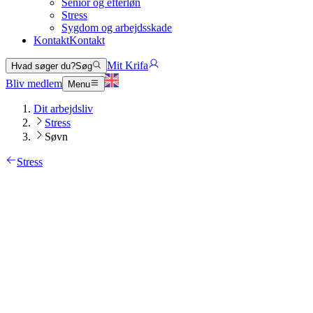
Senior og efterløn
Stress
Sygdom og arbejdsskade
Kontakt
Kontakt
Mit Krifa
Hvad søger du?
Søg
Bliv medlem
Menu
Dit arbejdsliv
Stress
Søvn
Stress