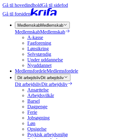
Gå til hovedindhold
Gå til sidefod
Gå til forsiden
Medlemskab
Medlemskab
Medlemskab
Medlemskab
A-kasse
Fagforening
Lønsikring
Selvstændig
Under uddannelse
Nyuddannet
Medlemsfordele
Medlemsfordele
Dit arbejdsliv
Dit arbejdsliv
Dit arbejdsliv
Dit arbejdsliv
Ansættelse
Arbejdsvilkår
Barsel
Dagpenge
Ferie
Jobsøgning
Løn
Opsigelse
Psykisk arbejdsmiljø