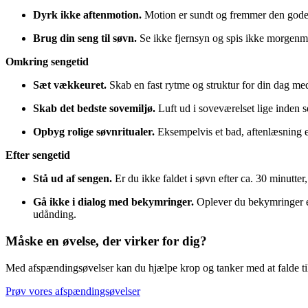
Dyrk ikke aftenmotion.
Motion er sundt og fremmer den gode na
Brug din seng til søvn.
Se ikke fjernsyn og spis ikke morgenm
Omkring sengetid
Sæt vækkeuret.
Skab en fast rytme og struktur for din dag med
Skab det bedste sovemiljø.
Luft ud i soveværelset lige inden s
Opbyg rolige søvnritualer.
Eksempelvis et bad, aftenlæsning el
Efter sengetid
Stå ud af sengen.
Er du ikke faldet i søvn efter ca. 30 minutte
Gå ikke i dialog med bekymringer.
Oplever du bekymringer el
udånding.
Måske en øvelse, der virker for dig?
Med afspændingsøvelser kan du hjælpe krop og tanker med at falde til
Prøv vores afspændingsøvelser