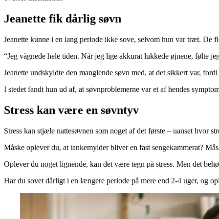
Jeanette fik dårlig søvn
Jeanette kunne i en lang periode ikke sove, selvom hun var træt. De fle
“Jeg vågnede hele tiden. Når jeg lige akkurat lukkede øjnene, følte 
Jeanette undskyldte den manglende søvn med, at det sikkert var, ford
I stedet fandt hun ud af, at søvnproblemerne var et af hendes symptom
Stress kan være en søvntyv
Stress kan stjæle nattesøvnen som noget af det første – uanset hvor stre
Måske oplever du, at tankemylder bliver en fast sengekammerat? Måske 
Oplever du noget lignende, kan det være tegn på stress. Men det behø
Har du sovet dårligt i en længere periode på mere end 2-4 uger, og o