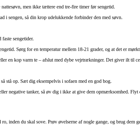
ttesøvn, men ikke tættere end tre-fire timer før sengetid.
ad i sengen, så din krop udelukkende forbinder den med søvn.
 faste sengetider.
engetid. Sørg for en temperatur mellem 18-21 grader, og at det er mørkt
ler en kop varm te – afslut med dybe vejrtrækninger. Det giver ilt til c
r, så stå op. Sæt dig eksempelvis i sofaen med en god bog.
ler negative tanker, så øv dig i ikke at give dem opmærksomhed. Flyt 
 ro, inden du skal sove. Prøv øvelserne af nogle gange, og brug dem ge