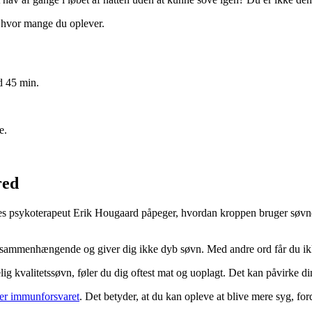
e, hvor mange du oplever.
d 45 min.
e.
red
s psykoterapeut Erik Hougaard påpeger, hvordan kroppen bruger søvnen t
 usammenhængende og giver dig ikke dyb søvn. Med andre ord får du ikk
ig kvalitetssøvn, føler du dig oftest mat og uoplagt. Det kan påvirke din
ger immunforsvaret
. Det betyder, at du kan opleve at blive mere syg, fo