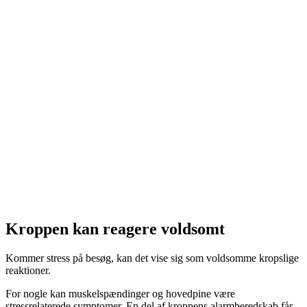
Eksem
Maveproblemer
Svedeture
Mundtørhed
Høre- eller synsforstyrrelser
Kroppen kan reagere voldsomt
Kommer stress på besøg, kan det vise sig som voldsomme kropslige
reaktioner.
For nogle kan muskelspændinger og hovedpine være
stressrelaterede symptomer. En del af kroppens alarmberedskab får