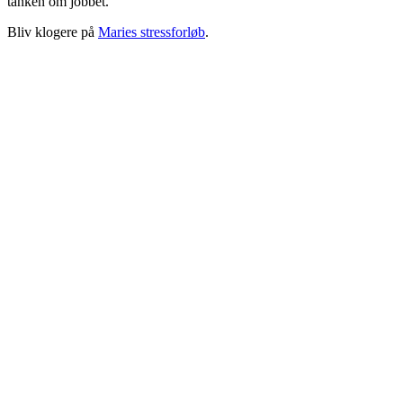
tanken om jobbet.
Bliv klogere på
Maries stressforløb
.
Søvnproblemer
Svært ved at huske
Øget brug af kaffe, slik, alkohol, piller mm.