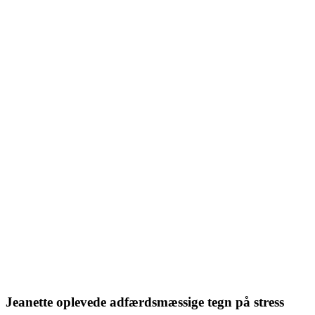
Trukket sig fra andre
Mistet humoristisk sans
Svært ved at tage sig sammen
Gør ting hurtigere (spise, tale, gå, handle)
Mest fokus på "opgaven" og mindre opmærksomhed p
andrea
Lettere ved at blive irritabel og rastløs
Jeanette oplevede adfærdsmæssige tegn på stress