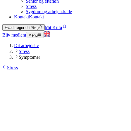
Senior og efterløn
Stress
Sygdom og arbejdsskade
Kontakt
Kontakt
Mit Krifa
Hvad søger du?
Søg
Bliv medlem
Menu
Dit arbejdsliv
Stress
Symptomer
Stress