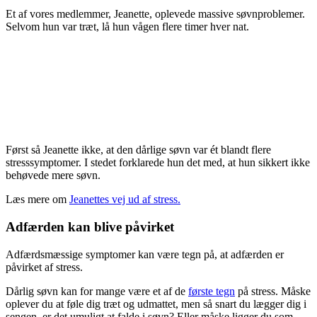
Et af vores medlemmer, Jeanette, oplevede massive søvnproblemer.
Selvom hun var træt, lå hun vågen flere timer hver nat.
Først så Jeanette ikke, at den dårlige søvn var ét blandt flere
stresssymptomer. I stedet forklarede hun det med, at hun sikkert ikke
behøvede mere søvn.
Læs mere om
Jeanettes vej ud af stress.
Adfærden kan blive påvirket
Adfærdsmæssige symptomer kan være tegn på, at adfærden er
påvirket af stress.
Dårlig søvn kan for mange være et af de
første tegn
på stress. Måske
oplever du at føle dig træt og udmattet, men så snart du lægger dig i
sengen, er det umuligt at falde i søvn? Eller måske ligger du som