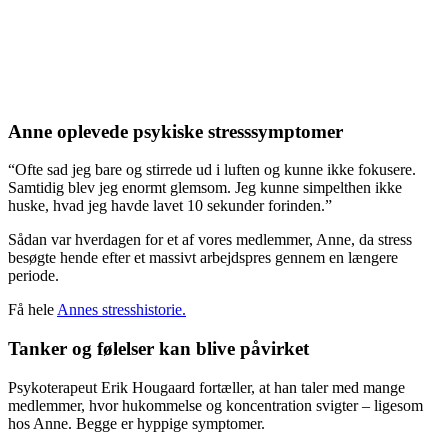
Ligegyldighed overfor andre
Følelse af at være indelukket
Anne oplevede psykiske stresssymptomer
“Ofte sad jeg bare og stirrede ud i luften og kunne ikke fokusere.
Samtidig blev jeg enormt glemsom. Jeg kunne simpelthen ikke
huske, hvad jeg havde lavet 10 sekunder forinden.”
Sådan var hverdagen for et af vores medlemmer, Anne, da stress
besøgte hende efter et massivt arbejdspres gennem en længere
periode.
Få hele
Annes stresshistorie.
Tanker og følelser kan blive påvirket
Psykoterapeut Erik Hougaard fortæller, at han taler med mange
medlemmer, hvor hukommelse og koncentration svigter – ligesom
hos Anne. Begge er hyppige symptomer.