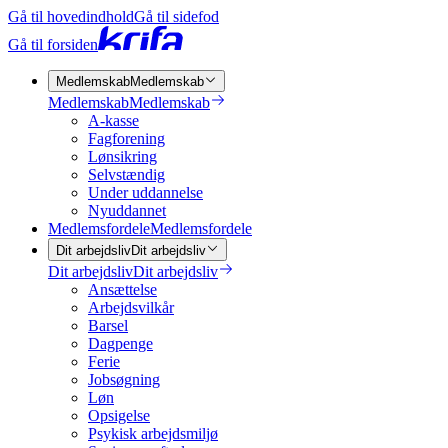
Gå til hovedindhold
Gå til sidefod
Gå til forsiden
Medlemskab
Medlemskab
Medlemskab
Medlemskab
A-kasse
Fagforening
Lønsikring
Selvstændig
Under uddannelse
Nyuddannet
Medlemsfordele
Medlemsfordele
Dit arbejdsliv
Dit arbejdsliv
Dit arbejdsliv
Dit arbejdsliv
Ansættelse
Arbejdsvilkår
Barsel
Dagpenge
Ferie
Jobsøgning
Løn
Opsigelse
Psykisk arbejdsmiljø