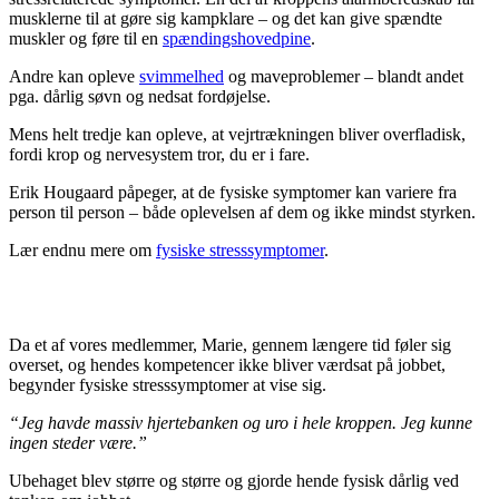
musklerne til at gøre sig kampklare – og det kan give spændte
muskler og føre til en
spændingshovedpine
.
Andre kan opleve
svimmelhed
og maveproblemer – blandt andet
pga. dårlig søvn og nedsat fordøjelse.
Mens helt tredje kan opleve, at vejrtrækningen bliver overfladisk,
fordi krop og nervesystem tror, du er i fare.
Erik Hougaard påpeger, at de fysiske symptomer kan variere fra
person til person – både oplevelsen af dem og ikke mindst styrken.
Lær endnu mere om
fysiske stresssymptomer
.
Da et af vores medlemmer, Marie, gennem længere tid føler sig
overset, og hendes kompetencer ikke bliver værdsat på jobbet,
begynder fysiske stresssymptomer at vise sig.
“Jeg havde massiv hjertebanken og uro i hele kroppen. Jeg kunne
ingen steder være.”
Ubehaget blev større og større og gjorde hende fysisk dårlig ved