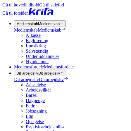
Gå til hovedindhold
Gå til sidefod
Gå til forsiden
Medlemskab
Medlemskab
Medlemskab
Medlemskab
A-kasse
Fagforening
Lønsikring
Selvstændig
Under uddannelse
Nyuddannet
Medlemsfordele
Medlemsfordele
Dit arbejdsliv
Dit arbejdsliv
Dit arbejdsliv
Dit arbejdsliv
Ansættelse
Arbejdsvilkår
Barsel
Dagpenge
Ferie
Jobsøgning
Løn
Opsigelse
Psykisk arbejdsmiljø