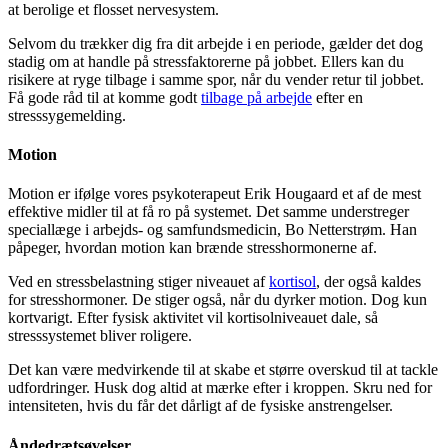
at berolige et flosset nervesystem.
Selvom du trækker dig fra dit arbejde i en periode, gælder det dog
stadig om at handle på stressfaktorerne på jobbet. Ellers kan du
risikere at ryge tilbage i samme spor, når du vender retur til jobbet.
Få gode råd til at komme godt
tilbage på arbejde
efter en
stresssygemelding.
Motion
Motion er ifølge vores psykoterapeut Erik Hougaard et af de mest
effektive midler til at få ro på systemet. Det samme understreger
speciallæge i arbejds- og samfundsmedicin, Bo Netterstrøm. Han
påpeger, hvordan motion kan brænde stresshormonerne af.
Ved en stressbelastning stiger niveauet af
kortisol
, der også kaldes
for stresshormoner. De stiger også, når du dyrker motion. Dog kun
kortvarigt. Efter fysisk aktivitet vil kortisolniveauet dale, så
stresssystemet bliver roligere.
Det kan være medvirkende til at skabe et større overskud til at tackle
udfordringer. Husk dog altid at mærke efter i kroppen. Skru ned for
intensiteten, hvis du får det dårligt af de fysiske anstrengelser.
Åndedrætsøvelser