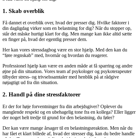
1. Skab overblik
Få dannet et overblik over, hvad der presser dig. Hvilke faktorer i
din dagligdag virker som en belastning for dig? Når du stopper op,
står det måske hurtigt klart for dig. Men mange kan ikke altid sætte
en finger på, hvad der egentlig presser dem.
Her kan vores stressdagbog være en stor hjælp. Med den kan du
“føre regnskab” med, hvornår og hvordan du reagerer.
Professionel hjælp kan være en anden måde at få sparring og andre
øjne på din situation. Vores team af psykologer og psykoterapeuter
tilbyder stress- og trivselssamtaler med henblik på at rådgive
nøjagtigt ud fra din situation.
2. Handl på dine stressfaktorer
Er der for høje forventninger fra din arbejdsgiver? Oplever du
manglende respekt og en ubehagelig tone fra en kollega? Eller ligger
der noget helt tredje til grund for den belastning, du føler?
Der kan være mange årsager til en belastningsreaktion. Men når du
har fået et klart billede af, hvad der stresser dig, kan du bedre handle