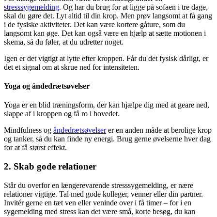
stresssygemelding
. Og har du brug for at ligge på sofaen i tre dage,
skal du gøre det. Lyt altid til din krop. Men prøv langsomt at få gang
i de fysiske aktiviteter. Det kan være kortere gåture, som du
langsomt kan øge. Det kan også være en hjælp at sætte motionen i
skema, så du føler, at du udretter noget.
Igen er det vigtigt at lytte efter kroppen. Får du det fysisk dårligt, er
det et signal om at skrue ned for intensiteten.
Yoga og åndedrætsøvelser
Yoga er en blid træningsform, der kan hjælpe dig med at geare ned,
slappe af i kroppen og få ro i hovedet.
Mindfulness og
åndedrætsøvelser
er en anden måde at berolige krop
og tanker, så du kan finde ny energi. Brug gerne øvelserne hver dag
for at få størst effekt.
2. Skab gode relationer
Står du overfor en længerevarende stresssygemelding, er nære
relationer vigtige. Tal med gode kolleger, venner eller din partner.
Invitér gerne en tæt ven eller veninde over i få timer – for i en
sygemelding med stress kan det være små, korte besøg, du kan