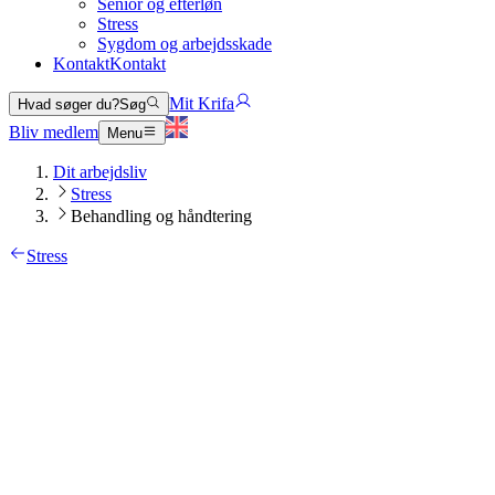
Senior og efterløn
Stress
Sygdom og arbejdsskade
Kontakt
Kontakt
Mit Krifa
Hvad søger du?
Søg
Bliv medlem
Menu
Dit arbejdsliv
Stress
Behandling og håndtering
Stress