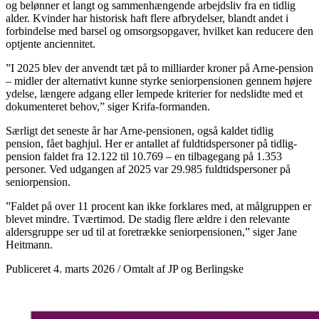
og belønner et langt og sammenhængende arbejdsliv fra en tidlig
alder. Kvinder har historisk haft flere afbrydelser, blandt andet i
forbindelse med barsel og omsorgsopgaver, hvilket kan reducere den
optjente anciennitet.
”I 2025 blev der anvendt tæt på to milliarder kroner på Arne-pension
– midler der alternativt kunne styrke seniorpensionen gennem højere
ydelse, længere adgang eller lempede kriterier for nedslidte med et
dokumenteret behov,” siger Krifa-formanden.
Særligt det seneste år har Arne-pensionen, også kaldet tidlig
pension, fået baghjul. Her er antallet af fuldtidspersoner på tidlig-
pension faldet fra 12.122 til 10.769 – en tilbagegang på 1.353
personer. Ved udgangen af 2025 var 29.985 fuldtidspersoner på
seniorpension.
”Faldet på over 11 procent kan ikke forklares med, at målgruppen er
blevet mindre. Tværtimod. De stadig flere ældre i den relevante
aldersgruppe ser ud til at foretrække seniorpensionen,” siger Jane
Heitmann.
Publiceret 4. marts 2026 / Omtalt af JP og Berlingske