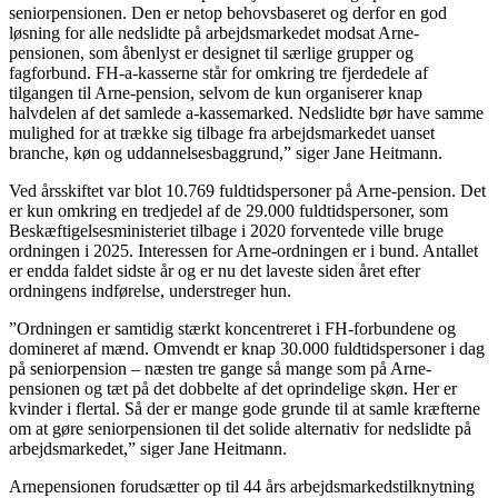
seniorpensionen. Den er netop behovsbaseret og derfor en god
løsning for alle nedslidte på arbejdsmarkedet modsat Arne-
pensionen, som åbenlyst er designet til særlige grupper og
fagforbund. FH-a-kasserne står for omkring tre fjerdedele af
tilgangen til Arne-pension, selvom de kun organiserer knap
halvdelen af det samlede a-kassemarked. Nedslidte bør have samme
mulighed for at trække sig tilbage fra arbejdsmarkedet uanset
branche, køn og uddannelsesbaggrund,” siger Jane Heitmann.
Ved årsskiftet var blot 10.769 fuldtidspersoner på Arne-pension. Det
er kun omkring en tredjedel af de 29.000 fuldtidspersoner, som
Beskæftigelsesministeriet tilbage i 2020 forventede ville bruge
ordningen i 2025. Interessen for Arne-ordningen er i bund. Antallet
er endda faldet sidste år og er nu det laveste siden året efter
ordningens indførelse, understreger hun.
”Ordningen er samtidig stærkt koncentreret i FH-forbundene og
domineret af mænd. Omvendt er knap 30.000 fuldtidspersoner i dag
på seniorpension – næsten tre gange så mange som på Arne-
pensionen og tæt på det dobbelte af det oprindelige skøn. Her er
kvinder i flertal. Så der er mange gode grunde til at samle kræfterne
om at gøre seniorpensionen til det solide alternativ for nedslidte på
arbejdsmarkedet,” siger Jane Heitmann.
Arnepensionen forudsætter op til 44 års arbejdsmarkedstilknytning