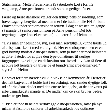
Statsminister Mette Frederiksens (S) stærkeste kort i forrige
valgkamp, Arne-pensionen, er endt som en gedigen fuser.
Færre og færre danskere vælger den tidlige pensionsordning, som
hovedsageligt benyttes af medlemmer i de traditionelle FH-forbund.
Omvendt vinder seniorpensionen terræn. I dag er næsten tre gange
så mange på seniorpension som på Arne-pension. Det bør
regeringen tage konsekvensen af, pointerer Jane Heitmann.
”Hvis man er nedslidt og syg, skal man selvfølgelig kunne træde ud
af arbejdsmarkedet med værdighed. Her er seniorpensionen er en
god løsning modsat Arne-pensionen, som jo intet har med helbredet
at gøre. I stedet for at give den type donationer til særlige
faggrupper, bør vi tage en diskussion om, hvordan vi kan få flere til
at blive lidt længere og trives på et brandvarmt arbejdsmarked,”
siger Jane Heitmann.
Behovet for flere hænder vil kun vokse de kommende år. Derfor er
det helt bagvendt at holde fast i en ordning, som sender dygtige folk
ud af arbejdsmarkedet med den eneste betingelse, at de har været på
arbejdsmarkedet i mange år. De midler kan og skal bruges bedre,
understreger hun.
”Tiden er inde til helt at skrinlægge Arne-pensionen, satse på nye
måder at fastholde seniorer på arbejdsmarkedet og optimere