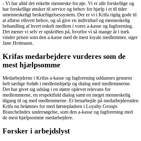
- Vi har altid det enkelte menneske for øje. Vi er alle forskellige og
har forskellige ønsker til service og behov for hjælp i et til tider
umenneskeligt beskæftigelsessystem. Der er vi i Krifa rigtig gode til
at aflæse ethvert behov, og så give en individuel og menneskelig
behandling af hvert enkelt medlem i vores a-kasse og fagforening.
Det mener vi selv er opskriften på, hvorfor vi så mange år i træk
vinder prisen som den a-kasse med de mest loyale medlemmer, siger
Jane Heitmann.
Krifas medarbejdere vurderes som de
mest hjælpsomme
Medarbejderne i Krifas a-kasse og fagforening uddannes gennem
helt særlige forløb i medlemshjælp og dialog med medlemmerne.
Det har givet sig udslag i en større oplevet relevans for
medlemmerne, en respektfuld dialog samt en meget menneskelig
tilgang til og med medlemmerne. Et benarbejde på medarbejdersiden
Krifa nu belønnes for med førstepladsen i Loyalty Groups
BrancheIndex undersøgelse, som den a-kasse og fagforening med
de mest hjælpsomme medarbejdere.
Forsker i arbejdslyst