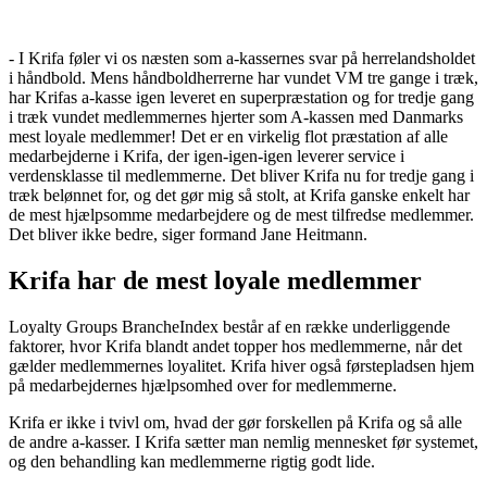
- I Krifa føler vi os næsten som a-kassernes svar på herrelandsholdet
i håndbold. Mens håndboldherrerne har vundet VM tre gange i træk,
har Krifas a-kasse igen leveret en superpræstation og for tredje gang
i træk vundet medlemmernes hjerter som A-kassen med Danmarks
mest loyale medlemmer! Det er en virkelig flot præstation af alle
medarbejderne i Krifa, der igen-igen-igen leverer service i
verdensklasse til medlemmerne. Det bliver Krifa nu for tredje gang i
træk belønnet for, og det gør mig så stolt, at Krifa ganske enkelt har
de mest hjælpsomme medarbejdere og de mest tilfredse medlemmer.
Det bliver ikke bedre, siger formand Jane Heitmann.
Krifa har de mest loyale medlemmer
Loyalty Groups BrancheIndex består af en række underliggende
faktorer, hvor Krifa blandt andet topper hos medlemmerne, når det
gælder medlemmernes loyalitet. Krifa hiver også førstepladsen hjem
på medarbejdernes hjælpsomhed over for medlemmerne.
Krifa er ikke i tvivl om, hvad der gør forskellen på Krifa og så alle
de andre a-kasser. I Krifa sætter man nemlig mennesket før systemet,
og den behandling kan medlemmerne rigtig godt lide.