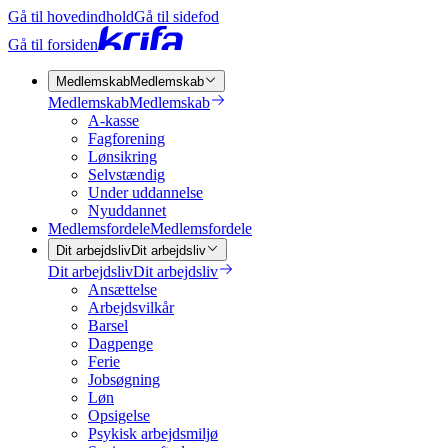
Gå til hovedindhold
Gå til sidefod
Gå til forsiden
Medlemskab
Medlemskab
Medlemskab
Medlemskab
A-kasse
Fagforening
Lønsikring
Selvstændig
Under uddannelse
Nyuddannet
Medlemsfordele
Medlemsfordele
Dit arbejdsliv
Dit arbejdsliv
Dit arbejdsliv
Dit arbejdsliv
Ansættelse
Arbejdsvilkår
Barsel
Dagpenge
Ferie
Jobsøgning
Løn
Opsigelse
Psykisk arbejdsmiljø