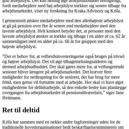
god arbejdslyst. Det kan nemlig øge arbejdsudbuddet betragteligt,
fordi medarbejdere med høj arbejdslyst trækker sig senere tilbage fra
arbejdsmarkedet, viser ny forskning fra Kraka Advisory og Krifa.
I gennemsnit ønsker medarbejdere med den allerhøjeste arbejdslyst
at gå på pension over fire år senere end medarbejdere med den
laveste arbejdslyst. Helt konkret betyder det, at personer med den
laveste arbejdslyst ønsker at trække sig tilbage i en alder af ca. 62 år
sammenlignet med en alder på ca. 66 år for gruppen med den
højeste arbejdslyst.
”Der er behov for, at velfærdsinvesteringerne også bruges på trivsel
og højere arbejdslyst. Det vil øge tilbagetrækningsalderen og
dermed arbejdsudbuddet. Der skal gøres mere for, at velfungerende
seniorer bliver længere på arbejdsmarkedet. Det kræver flere
muligheder for nedtrapning for de seniorer, der har brug for mere
fritid, men gerne vil fortsætte med at arbejde. Her skal vi have øget
mulighederne for deltidsarbejde, så den enkelte bedre kan planlægge
overgangen fra arbejdsmarkedet til pensionstilværelsen,” siger Jane
Heitmann.
Ret til deltid
Krifa har sammen med en række andre fagforeninger uden for de
traditionelle hovedorganisationer bedt beskæftigelsesministeren om