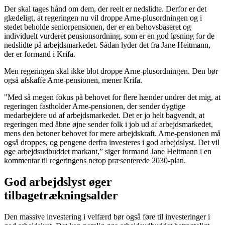
Der skal tages hånd om dem, der reelt er nedslidte. Derfor er det
glædeligt, at regeringen nu vil droppe Arne-plusordningen og i
stedet beholde seniorpensionen, der er en behovsbaseret og
individuelt vurderet pensionsordning, som er en god løsning for de
nedslidte på arbejdsmarkedet. Sådan lyder det fra Jane Heitmann,
der er formand i Krifa.
Men regeringen skal ikke blot droppe Arne-plusordningen. Den bør
også afskaffe Arne-pensionen, mener Krifa.
"Med så megen fokus på behovet for flere hænder undrer det mig, at
regeringen fastholder Arne-pensionen, der sender dygtige
medarbejdere ud af arbejdsmarkedet. Det er jo helt bagvendt, at
regeringen med åbne øjne sender folk i job ud af arbejdsmarkedet,
mens den betoner behovet for mere arbejdskraft. Arne-pensionen må
også droppes, og pengene derfra investeres i god arbejdslyst. Det vil
øge arbejdsudbuddet markant,” siger formand Jane Heitmann i en
kommentar til regeringens netop præsenterede 2030-plan.
God arbejdslyst øger
tilbagetrækningsalder
Den massive investering i velfærd bør også føre til investeringer i