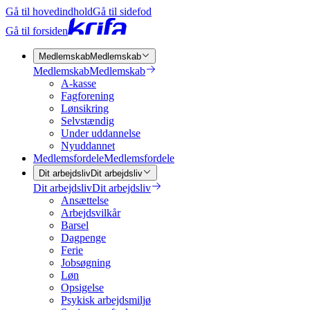
Gå til hovedindhold
Gå til sidefod
Gå til forsiden
Medlemskab
Medlemskab
Medlemskab
Medlemskab
A-kasse
Fagforening
Lønsikring
Selvstændig
Under uddannelse
Nyuddannet
Medlemsfordele
Medlemsfordele
Dit arbejdsliv
Dit arbejdsliv
Dit arbejdsliv
Dit arbejdsliv
Ansættelse
Arbejdsvilkår
Barsel
Dagpenge
Ferie
Jobsøgning
Løn
Opsigelse
Psykisk arbejdsmiljø