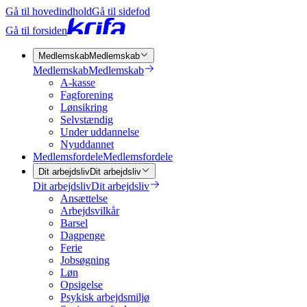
Gå til hovedindhold
Gå til sidefod
Gå til forsiden
Medlemskab
Medlemskab
Medlemskab
Medlemskab
A-kasse
Fagforening
Lønsikring
Selvstændig
Under uddannelse
Nyuddannet
Medlemsfordele
Medlemsfordele
Dit arbejdsliv
Dit arbejdsliv
Dit arbejdsliv
Dit arbejdsliv
Ansættelse
Arbejdsvilkår
Barsel
Dagpenge
Ferie
Jobsøgning
Løn
Opsigelse
Psykisk arbejdsmiljø