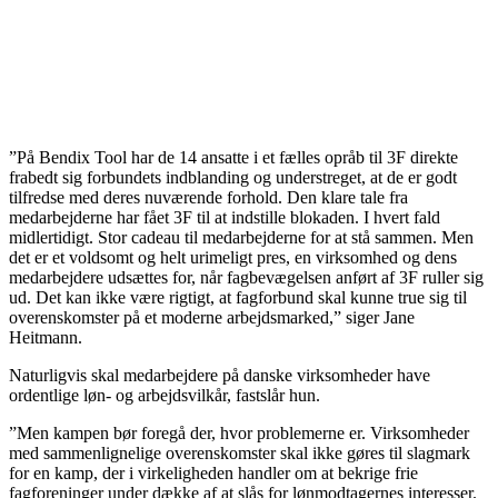
”På Bendix Tool har de 14 ansatte i et fælles opråb til 3F direkte
frabedt sig forbundets indblanding og understreget, at de er godt
tilfredse med deres nuværende forhold. Den klare tale fra
medarbejderne har fået 3F til at indstille blokaden. I hvert fald
midlertidigt. Stor cadeau til medarbejderne for at stå sammen. Men
det er et voldsomt og helt urimeligt pres, en virksomhed og dens
medarbejdere udsættes for, når fagbevægelsen anført af 3F ruller sig
ud. Det kan ikke være rigtigt, at fagforbund skal kunne true sig til
overenskomster på et moderne arbejdsmarked,” siger Jane
Heitmann.
Naturligvis skal medarbejdere på danske virksomheder have
ordentlige løn- og arbejdsvilkår, fastslår hun.
”Men kampen bør foregå der, hvor problemerne er. Virksomheder
med sammenlignelige overenskomster skal ikke gøres til slagmark
for en kamp, der i virkeligheden handler om at bekrige frie
fagforeninger under dække af at slås for lønmodtagernes interesser.