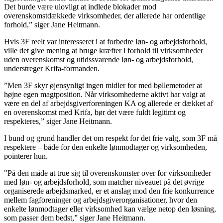
Det burde være ulovligt at indlede blokader mod
overenskomstdækkede virksomheder, der allerede har ordentlige
forhold,” siger Jane Heitmann.
Hvis 3F reelt var interesseret i at forbedre løn- og arbejdsforhold,
ville det give mening at bruge kræfter i forhold til virksomheder
uden overenskomst og utidssvarende løn- og arbejdsforhold,
understreger Krifa-formanden.
”Men 3F skyr øjensynligt ingen midler for med bøllemetoder at
højne egen magtposition. Når virksomhederne aktivt har valgt at
være en del af arbejdsgiverforeningen KA og allerede er dækket af
en overenskomst med Krifa, bør det være fuldt legitimt og
respekteres,” siger Jane Heitmann.
I bund og grund handler det om respekt for det frie valg, som 3F må
respektere – både for den enkelte lønmodtager og virksomheden,
pointerer hun.
"På den måde at true sig til overenskomster over for virksomheder
med løn- og arbejdsforhold, som matcher niveauet på det øvrige
organiserede arbejdsmarked, er et anslag mod den frie konkurrence
mellem fagforeninger og arbejdsgiverorganisationer, hvor den
enkelte lønmodtager eller virksomhed kan vælge netop den løsning,
som passer dem bedst,” siger Jane Heitmann.