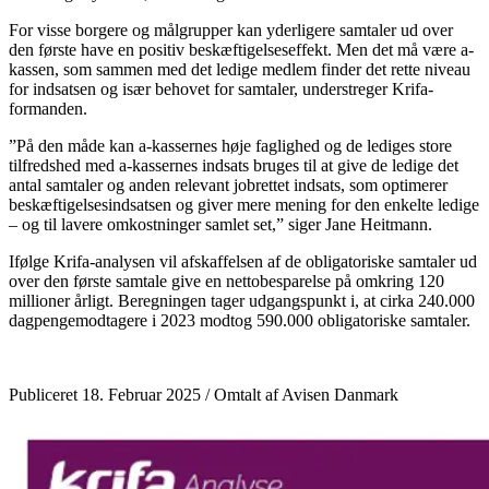
For visse borgere og målgrupper kan yderligere samtaler ud over
den første have en positiv beskæftigelseseffekt. Men det må være a-
kassen, som sammen med det ledige medlem finder det rette niveau
for indsatsen og især behovet for samtaler, understreger Krifa-
formanden.
”På den måde kan a-kassernes høje faglighed og de lediges store
tilfredshed med a-kassernes indsats bruges til at give de ledige det
antal samtaler og anden relevant jobrettet indsats, som optimerer
beskæftigelsesindsatsen og giver mere mening for den enkelte ledige
– og til lavere omkostninger samlet set,” siger Jane Heitmann.
Ifølge Krifa-analysen vil afskaffelsen af de obligatoriske samtaler ud
over den første samtale give en nettobesparelse på omkring 120
millioner årligt. Beregningen tager udgangspunkt i, at cirka 240.000
dagpengemodtagere i 2023 modtog 590.000 obligatoriske samtaler.
Publiceret 18. Februar 2025 / Omtalt af Avisen Danmark