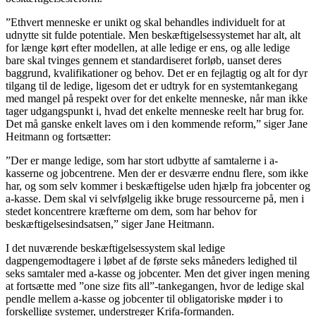
”Ethvert menneske er unikt og skal behandles individuelt for at
udnytte sit fulde potentiale. Men beskæftigelsessystemet har alt, alt
for længe kørt efter modellen, at alle ledige er ens, og alle ledige
bare skal tvinges gennem et standardiseret forløb, uanset deres
baggrund, kvalifikationer og behov. Det er en fejlagtig og alt for dyr
tilgang til de ledige, ligesom det er udtryk for en systemtankegang
med mangel på respekt over for det enkelte menneske, når man ikke
tager udgangspunkt i, hvad det enkelte menneske reelt har brug for.
Det må ganske enkelt laves om i den kommende reform,” siger Jane
Heitmann og fortsætter:
”Der er mange ledige, som har stort udbytte af samtalerne i a-
kasserne og jobcentrene. Men der er desværre endnu flere, som ikke
har, og som selv kommer i beskæftigelse uden hjælp fra jobcenter og
a-kasse. Dem skal vi selvfølgelig ikke bruge ressourcerne på, men i
stedet koncentrere kræfterne om dem, som har behov for
beskæftigelsesindsatsen,” siger Jane Heitmann.
I det nuværende beskæftigelsessystem skal ledige
dagpengemodtagere i løbet af de første seks måneders ledighed til
seks samtaler med a-kasse og jobcenter. Men det giver ingen mening
at fortsætte med ”one size fits all”-tankegangen, hvor de ledige skal
pendle mellem a-kasse og jobcenter til obligatoriske møder i to
forskellige systemer, understreger Krifa-formanden.