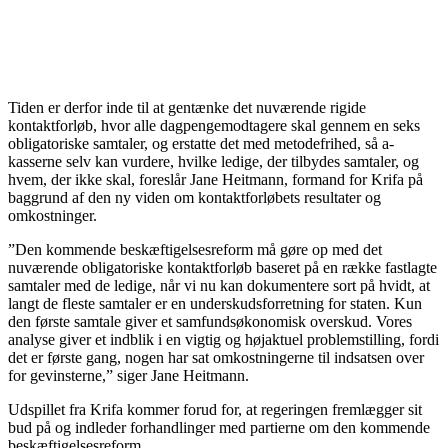
Tiden er derfor inde til at gentænke det nuværende rigide
kontaktforløb, hvor alle dagpengemodtagere skal gennem en seks
obligatoriske samtaler, og erstatte det med metodefrihed, så a-
kasserne selv kan vurdere, hvilke ledige, der tilbydes samtaler, og
hvem, der ikke skal, foreslår Jane Heitmann, formand for Krifa på
baggrund af den ny viden om kontaktforløbets resultater og
omkostninger.
”Den kommende beskæftigelsesreform må gøre op med det
nuværende obligatoriske kontaktforløb baseret på en række fastlagte
samtaler med de ledige, når vi nu kan dokumentere sort på hvidt, at
langt de fleste samtaler er en underskudsforretning for staten. Kun
den første samtale giver et samfundsøkonomisk overskud. Vores
analyse giver et indblik i en vigtig og højaktuel problemstilling, fordi
det er første gang, nogen har sat omkostningerne til indsatsen over
for gevinsterne,” siger Jane Heitmann.
Udspillet fra Krifa kommer forud for, at regeringen fremlægger sit
bud på og indleder forhandlinger med partierne om den kommende
beskæftigelsesreform.