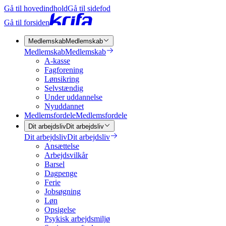
Gå til hovedindhold
Gå til sidefod
Gå til forsiden
Medlemskab
Medlemskab
Medlemskab
Medlemskab
A-kasse
Fagforening
Lønsikring
Selvstændig
Under uddannelse
Nyuddannet
Medlemsfordele
Medlemsfordele
Dit arbejdsliv
Dit arbejdsliv
Dit arbejdsliv
Dit arbejdsliv
Ansættelse
Arbejdsvilkår
Barsel
Dagpenge
Ferie
Jobsøgning
Løn
Opsigelse
Psykisk arbejdsmiljø