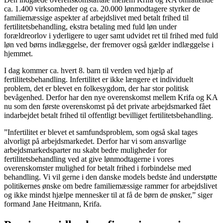
ca. 1.400 virksomheder og ca. 20.000 lønmodtagere styrker de
familiemæssige aspekter af arbejdslivet med betalt frihed til
fertilitetsbehandling, ekstra betaling med fuld løn under
forældreorlov i yderligere to uger samt udvidet ret til frihed med fuld
løn ved børns indlæggelse, der fremover også gælder indlæggelse i
hjemmet.
I dag kommer ca. hvert 8. barn til verden ved hjælp af
fertilitetsbehandling. Infertilitet er ikke længere et individuelt
problem, det er blevet en folkesygdom, der har stor politisk
bevågenhed. Derfor har den nye overenskomst mellem Krifa og KA
nu som den første overenskomst på det private arbejdsmarked fået
indarbejdet betalt frihed til offentligt bevilliget fertilitetsbehandling.
”Infertilitet er blevet et samfundsproblem, som også skal tages
alvorligt på arbejdsmarkedet. Derfor har vi som ansvarlige
arbejdsmarkedsparter nu skabt bedre muligheder for
fertilitetsbehandling ved at give lønmodtagerne i vores
overenskomster mulighed for betalt frihed i forbindelse med
behandling. Vi vil gerne i den danske models bedste ånd understøtte
politikernes ønske om bedre familiemæssige rammer for arbejdslivet
og ikke mindst hjælpe mennesker til at få de børn de ønsker,” siger
formand Jane Heitmann, Krifa.