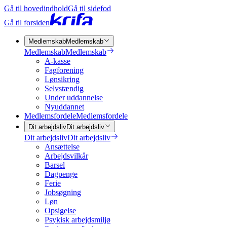
Gå til hovedindhold
Gå til sidefod
Gå til forsiden
Medlemskab
Medlemskab
Medlemskab
Medlemskab
A-kasse
Fagforening
Lønsikring
Selvstændig
Under uddannelse
Nyuddannet
Medlemsfordele
Medlemsfordele
Dit arbejdsliv
Dit arbejdsliv
Dit arbejdsliv
Dit arbejdsliv
Ansættelse
Arbejdsvilkår
Barsel
Dagpenge
Ferie
Jobsøgning
Løn
Opsigelse
Psykisk arbejdsmiljø