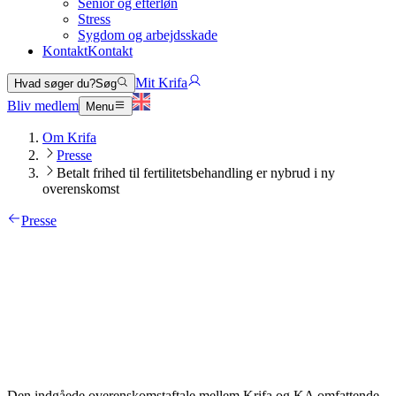
Senior og efterløn
Stress
Sygdom og arbejdsskade
Kontakt
Kontakt
Mit Krifa
Hvad søger du?
Søg
Bliv medlem
Menu
Om Krifa
Presse
Betalt frihed til fertilitetsbehandling er nybrud i ny
overenskomst
Presse
Den indgåede overenskomstaftale mellem Krifa og KA omfattende