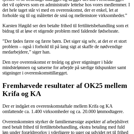
det vil opleves som en administrativ lettelse hos vores medlemmer. I
det hele taget står vi med en overenskomst, der er enkel, let at
forholde sig til og målrettet de små og mellemstore virksomheder.”
Karsten Høgild ser den betalte frihed til fertilitetsbehandling som et
bidrag til at løse et stigende problem med faldende fødselsrate.
”Der fødes færre og færre børn. Det siger sig selv, at det er et stort
problem – også i forhold til på lang sigt at skaffe de nødvendige
medarbejdere,” siger han.
Den nye overenskomst er treårig og giver stigninger i både
mindstelønnen og satserne for arbejde på særlige tidspunkter samt
stigninger i overenskomsttillægget.
Fremhævede resultater af OK25 mellem
Krifa og KA
Der er indgået en overenskomstaftale mellem Krifa og KA
omfattende ca. 1.400 virksomheder og ca. 20.000 lønmodtagere.
Overenskomsten styrker de familiemæssige aspekter af arbejdslivet
med betalt frihed til fertilitetsbehandling, ekstra betaling med fuld
løn under forældreorlov i yderligere to uger og udvidet ret til frihed