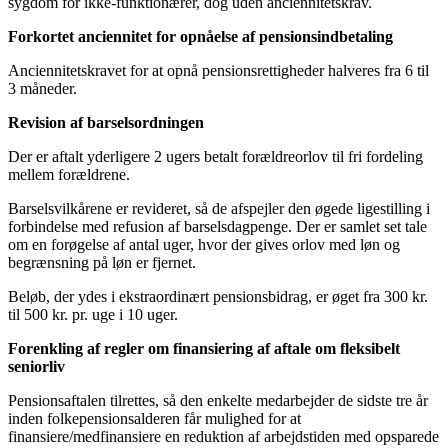
sygdom for ikke-funktionærer, dog uden anciennitetskrav.
Forkortet anciennitet for opnåelse af pensionsindbetaling
Anciennitetskravet for at opnå pensionsrettigheder halveres fra 6 til
3 måneder.
Revision af barselsordningen
Der er aftalt yderligere 2 ugers betalt forældreorlov til fri fordeling
mellem forældrene.
Barselsvilkårene er revideret, så de afspejler den øgede ligestilling i
forbindelse med refusion af barselsdagpenge. Der er samlet set tale
om en forøgelse af antal uger, hvor der gives orlov med løn og
begrænsning på løn er fjernet.
Beløb, der ydes i ekstraordinært pensionsbidrag, er øget fra 300 kr.
til 500 kr. pr. uge i 10 uger.
Forenkling af regler om finansiering af aftale om fleksibelt
seniorliv
Pensionsaftalen tilrettes, så den enkelte medarbejder de sidste tre år
inden folkepensionsalderen får mulighed for at
finansiere/medfinansiere en reduktion af arbejdstiden med opsparede