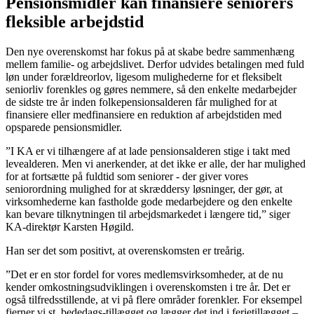
Pensionsmidler kan finansiere seniorers
fleksible arbejdstid
Den nye overenskomst har fokus på at skabe bedre sammenhæng
mellem familie- og arbejdslivet. Derfor udvides betalingen med fuld
løn under forældreorlov, ligesom mulighederne for et fleksibelt
seniorliv forenkles og gøres nemmere, så den enkelte medarbejder
de sidste tre år inden folkepensionsalderen får mulighed for at
finansiere eller medfinansiere en reduktion af arbejdstiden med
opsparede pensionsmidler.
”I KA er vi tilhængere af at lade pensionsalderen stige i takt med
levealderen. Men vi anerkender, at det ikke er alle, der har mulighed
for at fortsætte på fuldtid som seniorer - der giver vores
seniorordning mulighed for at skræddersy løsninger, der gør, at
virksomhederne kan fastholde gode medarbejdere og den enkelte
kan bevare tilknytningen til arbejdsmarkedet i længere tid,” siger
KA-direktør Karsten Høgild.
Han ser det som positivt, at overenskomsten er treårig.
”Det er en stor fordel for vores medlemsvirksomheder, at de nu
kender omkostningsudviklingen i overenskomsten i tre år. Det er
også tilfredsstillende, at vi på flere områder forenkler. For eksempel
fjerner vi st. bededags-tillægget og lægger det ind i ferietillægget –