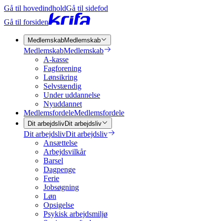
Gå til hovedindhold
Gå til sidefod
Gå til forsiden
Medlemskab
Medlemskab
Medlemskab
Medlemskab
A-kasse
Fagforening
Lønsikring
Selvstændig
Under uddannelse
Nyuddannet
Medlemsfordele
Medlemsfordele
Dit arbejdsliv
Dit arbejdsliv
Dit arbejdsliv
Dit arbejdsliv
Ansættelse
Arbejdsvilkår
Barsel
Dagpenge
Ferie
Jobsøgning
Løn
Opsigelse
Psykisk arbejdsmiljø