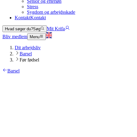
Senior og efterløn
Stress
Sygdom og arbejdsskade
Kontakt
Kontakt
Mit Krifa
Hvad søger du?
Søg
Bliv medlem
Menu
Dit arbejdsliv
Barsel
Før fødsel
Barsel