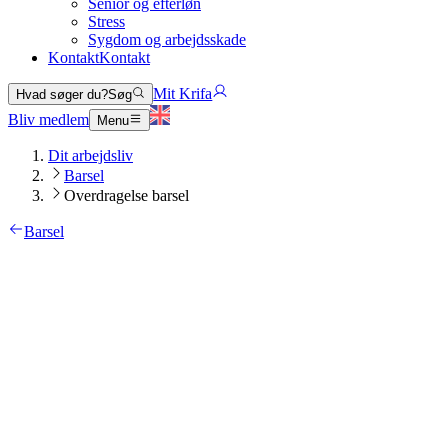
Senior og efterløn
Stress
Sygdom og arbejdsskade
Kontakt
Kontakt
Mit Krifa
Hvad søger du?
Søg
Bliv medlem
Menu
Dit arbejdsliv
Barsel
Overdragelse barsel
Barsel