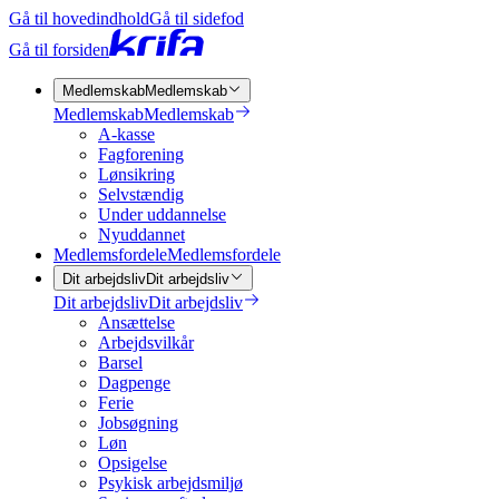
Gå til hovedindhold
Gå til sidefod
Gå til forsiden
Medlemskab
Medlemskab
Medlemskab
Medlemskab
A-kasse
Fagforening
Lønsikring
Selvstændig
Under uddannelse
Nyuddannet
Medlemsfordele
Medlemsfordele
Dit arbejdsliv
Dit arbejdsliv
Dit arbejdsliv
Dit arbejdsliv
Ansættelse
Arbejdsvilkår
Barsel
Dagpenge
Ferie
Jobsøgning
Løn
Opsigelse
Psykisk arbejdsmiljø