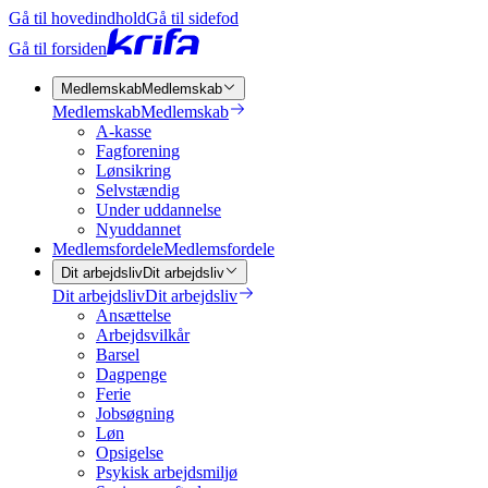
Gå til hovedindhold
Gå til sidefod
Gå til forsiden
Medlemskab
Medlemskab
Medlemskab
Medlemskab
A-kasse
Fagforening
Lønsikring
Selvstændig
Under uddannelse
Nyuddannet
Medlemsfordele
Medlemsfordele
Dit arbejdsliv
Dit arbejdsliv
Dit arbejdsliv
Dit arbejdsliv
Ansættelse
Arbejdsvilkår
Barsel
Dagpenge
Ferie
Jobsøgning
Løn
Opsigelse
Psykisk arbejdsmiljø