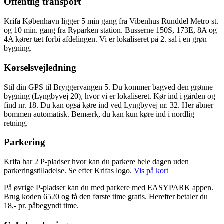
Offentlig transport
Krifa København ligger 5 min gang fra Vibenhus Runddel Metro st.
og 10 min. gang fra Ryparken station. Busserne 150S, 173E, 8A og
4A kører tæt forbi afdelingen. Vi er lokaliseret på 2. sal i en grøn
bygning.
Kørselsvejledning
Stil din GPS til Bryggervangen 5. Du kommer bagved den grønne
bygning (Lyngbyvej 20), hvor vi er lokaliseret. Kør ind i gården og
find nr. 18. Du kan også køre ind ved Lyngbyvej nr. 32. Her åbner
bommen automatisk. Bemærk, du kan kun køre ind i nordlig
retning.
Parkering
Krifa har 2 P-pladser hvor kan du parkere hele dagen uden
parkeringstilladelse. Se efter Krifas logo.
Vis på kort
På øvrige P-pladser kan du med parkere med EASYPARK appen.
Brug koden 6520 og få den første time gratis. Herefter betaler du
18,- pr. påbegyndt time.