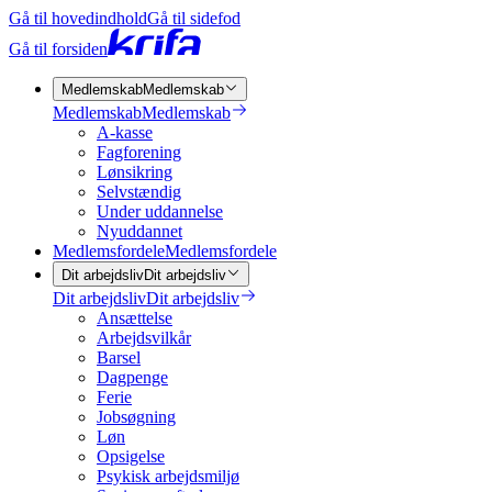
Gå til hovedindhold
Gå til sidefod
Gå til forsiden
Medlemskab
Medlemskab
Medlemskab
Medlemskab
A-kasse
Fagforening
Lønsikring
Selvstændig
Under uddannelse
Nyuddannet
Medlemsfordele
Medlemsfordele
Dit arbejdsliv
Dit arbejdsliv
Dit arbejdsliv
Dit arbejdsliv
Ansættelse
Arbejdsvilkår
Barsel
Dagpenge
Ferie
Jobsøgning
Løn
Opsigelse
Psykisk arbejdsmiljø