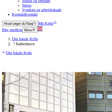
Senior og efterløn
Stress
Sygdom og arbejdsskade
Kontakt
Kontakt
Mit Krifa
Hvad søger du?
Søg
Bliv medlem
Menu
Din lokale Krifa
København
Din lokale Krifa