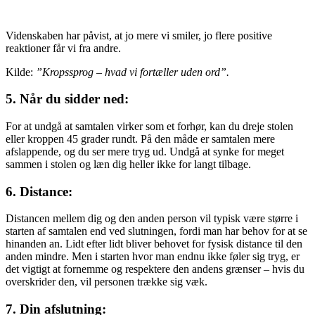
Videnskaben har påvist, at jo mere vi smiler, jo flere positive
reaktioner får vi fra andre.
Kilde:
”Kropssprog – hvad vi fortæller uden ord”.
5. Når du sidder ned:
For at undgå at samtalen virker som et forhør, kan du dreje stolen
eller kroppen 45 grader rundt. På den måde er samtalen mere
afslappende, og du ser mere tryg ud. Undgå at synke for meget
sammen i stolen og læn dig heller ikke for langt tilbage.
6. Distance:
Distancen mellem dig og den anden person vil typisk være større i
starten af samtalen end ved slutningen, fordi man har behov for at se
hinanden an. Lidt efter lidt bliver behovet for fysisk distance til den
anden mindre. Men i starten hvor man endnu ikke føler sig tryg, er
det vigtigt at fornemme og respektere den andens grænser – hvis du
overskrider den, vil personen trække sig væk.
7. Din afslutning: