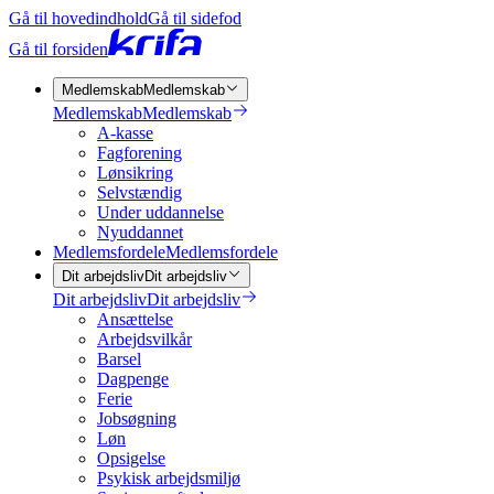
Gå til hovedindhold
Gå til sidefod
Gå til forsiden
Medlemskab
Medlemskab
Medlemskab
Medlemskab
A-kasse
Fagforening
Lønsikring
Selvstændig
Under uddannelse
Nyuddannet
Medlemsfordele
Medlemsfordele
Dit arbejdsliv
Dit arbejdsliv
Dit arbejdsliv
Dit arbejdsliv
Ansættelse
Arbejdsvilkår
Barsel
Dagpenge
Ferie
Jobsøgning
Løn
Opsigelse
Psykisk arbejdsmiljø