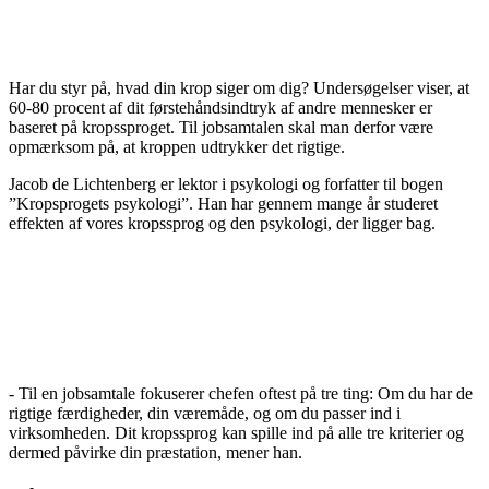
Har du styr på, hvad din krop siger om dig? Undersøgelser viser, at
60-80 procent af dit førstehåndsindtryk af andre mennesker er
baseret på kropssproget. Til jobsamtalen skal man derfor være
opmærksom på, at kroppen udtrykker det rigtige.
Jacob de Lichtenberg er lektor i psykologi og forfatter til bogen
”Kropsprogets psykologi”. Han har gennem mange år studeret
effekten af vores kropssprog og den psykologi, der ligger bag.
- Til en jobsamtale fokuserer chefen oftest på tre ting: Om du har de
rigtige færdigheder, din væremåde, og om du passer ind i
virksomheden. Dit kropssprog kan spille ind på alle tre kriterier og
dermed påvirke din præstation, mener han.