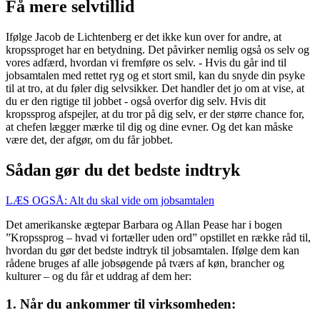
Få mere selvtillid
Ifølge Jacob de Lichtenberg er det ikke kun over for andre, at
kropssproget har en betydning. Det påvirker nemlig også os selv og
vores adfærd, hvordan vi fremføre os selv. - Hvis du går ind til
jobsamtalen med rettet ryg og et stort smil, kan du snyde din psyke
til at tro, at du føler dig selvsikker. Det handler det jo om at vise, at
du er den rigtige til jobbet - også overfor dig selv. Hvis dit
kropssprog afspejler, at du tror på dig selv, er der større chance for,
at chefen lægger mærke til dig og dine evner. Og det kan måske
være det, der afgør, om du får jobbet.
Sådan gør du det bedste indtryk
LÆS OGSÅ: Alt du skal vide om jobsamtalen
Det amerikanske ægtepar Barbara og Allan Pease har i bogen
”Kropssprog – hvad vi fortæller uden ord” opstillet en række råd til,
hvordan du gør det bedste indtryk til jobsamtalen. Ifølge dem kan
rådene bruges af alle jobsøgende på tværs af køn, brancher og
kulturer – og du får et uddrag af dem her:
1. Når du ankommer til virksomheden: