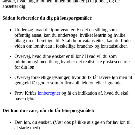
ønsker, hvad angår lønnen, inden du takker ja til jobbet, og de
ansætter dig.
Sådan forbereder du dig på lønspørgsmålet:
Undersøg hvad dit lønniveau er. Er det en stilling som
offentlig ansat, kan du undersøge, hvilket løntrin og hvilke
tillæg du er berettiget til. Skal du privatansættes, kan du finde
viden om lønniveau i forskellige branche- og lønstatistikker.
Overvej, hvad dine ønsker er til løn? Hvad vil du som
minimum gå med til, og hvad er det realistiske ønskescenarie
for din løn.
Overvej forskellige løsninger, hvor du fx får lavere løn men til
gengæld får goder som fx firmabil, telefon eller lignende.
Prøv Krifas
lønberegner
og få en indikation af, hvad du skal
have i løn.
Det kan du svare, når du får lønspørgsmålet:
Den løn, du ønsker. (Vær obs på ikke at sige en for lav løn til
at starte med)