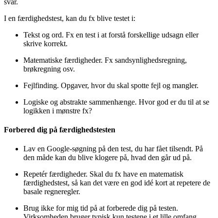
svar.
I en færdighedstest, kan du fx blive testet i:
Tekst og ord. Fx en test i at forstå forskellige udsagn eller
skrive korrekt.
Matematiske færdigheder. Fx sandsynlighedsregning,
brøkregning osv.
Fejlfinding. Opgaver, hvor du skal spotte fejl og mangler.
Logiske og abstrakte sammenhænge. Hvor god er du til at se
logikken i mønstre fx?
Forbered dig på færdighedstesten
Lav en Google-søgning på den test, du har fået tilsendt. På
den måde kan du blive klogere på, hvad den går ud på.
Repetér færdigheder. Skal du fx have en matematisk
færdighedstest, så kan det være en god idé kort at repetere de
basale regneregler.
Brug ikke for mig tid på at forberede dig på testen.
Virksomheden bruger typisk kun testene i et lille omfang.