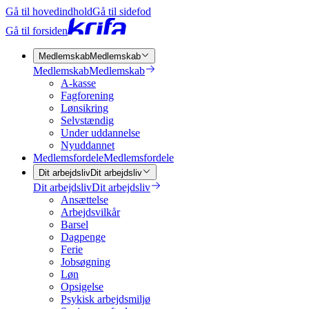
Gå til hovedindhold
Gå til sidefod
Gå til forsiden
Medlemskab
Medlemskab
Medlemskab
Medlemskab
A-kasse
Fagforening
Lønsikring
Selvstændig
Under uddannelse
Nyuddannet
Medlemsfordele
Medlemsfordele
Dit arbejdsliv
Dit arbejdsliv
Dit arbejdsliv
Dit arbejdsliv
Ansættelse
Arbejdsvilkår
Barsel
Dagpenge
Ferie
Jobsøgning
Løn
Opsigelse
Psykisk arbejdsmiljø