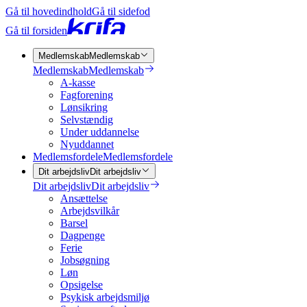
Gå til hovedindhold
Gå til sidefod
Gå til forsiden
Medlemskab
Medlemskab
Medlemskab
Medlemskab
A-kasse
Fagforening
Lønsikring
Selvstændig
Under uddannelse
Nyuddannet
Medlemsfordele
Medlemsfordele
Dit arbejdsliv
Dit arbejdsliv
Dit arbejdsliv
Dit arbejdsliv
Ansættelse
Arbejdsvilkår
Barsel
Dagpenge
Ferie
Jobsøgning
Løn
Opsigelse
Psykisk arbejdsmiljø