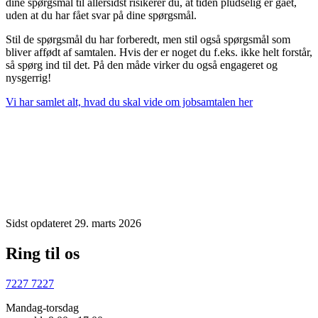
dine spørgsmål til allersidst risikerer du, at tiden pludselig er gået,
uden at du har fået svar på dine spørgsmål.
Stil de spørgsmål du har forberedt, men stil også spørgsmål som
bliver affødt af samtalen. Hvis der er noget du f.eks. ikke helt forstår,
så spørg ind til det. På den måde virker du også engageret og
nysgerrig!
Vi har samlet alt, hvad du skal vide om jobsamtalen her
Sidst opdateret 29. marts 2026
Ring til os
7227 7227
Mandag-torsdag