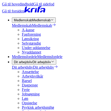
Gå til hovedindhold
Gå til sidefod
Gå til forsiden
Medlemskab
Medlemskab
Medlemskab
Medlemskab
A-kasse
Fagforening
Lønsikring
Selvstændig
Under uddannelse
Nyuddannet
Medlemsfordele
Medlemsfordele
Dit arbejdsliv
Dit arbejdsliv
Dit arbejdsliv
Dit arbejdsliv
Ansættelse
Arbejdsvilkår
Barsel
Dagpenge
Ferie
Jobsøgning
Løn
Opsigelse
Psykisk arbejdsmiljø