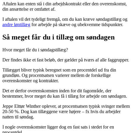
Aftalen kan enten stå i din arbejdskontrakt eller den overenskomst,
din ansættelse er omfattet af.
I aftalen vil det tydeligt fremgå, om du kan kræve søndagstillæg og
andre løntillæg
for arbejde på skæve og ubekvemme tidspunkter.
Så meget får du i tillæg om søndagen
Hvor meget får du i søndagstillæg?
Der findes ikke et fast beløb, der gælder på tværs af alle faggrupper.
Tillægget bliver typisk beregnet som en procentdel ud fra din
grundløn. Og procentsatsen varierer mellem de forskellige
overenskomster og kontrakter.
Det er derfor overenskomsten inden for dit fagområde, der
bestemmer, hvor meget du kan få i tillæg for arbejde om søndagen.
Jeppe Elttør Winther oplever, at procentsatsen typisk svinger mellem
20-50 %. Dog kan tillæggene være højere – fx hvis du arbejder
natten til søndag.
I nogle overenskomster ligger dog en fast sats i stedet for en
procentdel.