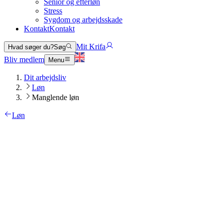
Senior og efterløn
Stress
Sygdom og arbejdsskade
Kontakt
Kontakt
Mit Krifa
Hvad søger du?
Søg
Bliv medlem
Menu
Dit arbejdsliv
Løn
Manglende løn
Løn