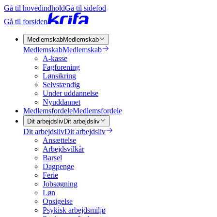
Gå til hovedindhold
Gå til sidefod
Gå til forsiden
Medlemskab
Medlemskab
Medlemskab
Medlemskab
A-kasse
Fagforening
Lønsikring
Selvstændig
Under uddannelse
Nyuddannet
Medlemsfordele
Medlemsfordele
Dit arbejdsliv
Dit arbejdsliv
Dit arbejdsliv
Dit arbejdsliv
Ansættelse
Arbejdsvilkår
Barsel
Dagpenge
Ferie
Jobsøgning
Løn
Opsigelse
Psykisk arbejdsmiljø