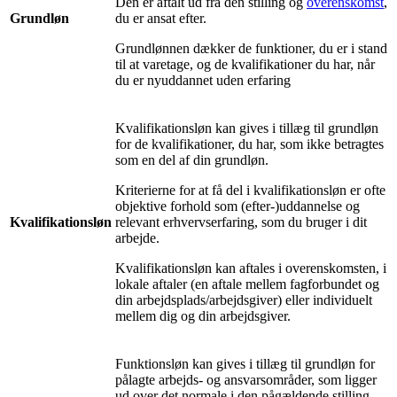
Den er aftalt ud fra den stilling og
overenskomst
,
Grundløn
du er ansat efter.
Grundlønnen dækker de funktioner, du er i stand
til at varetage, og de kvalifikationer du har, når
du er nyuddannet uden erfaring
Kvalifikationsløn kan gives i tillæg til grundløn
for de kvalifikationer, du har, som ikke betragtes
som en del af din grundløn.
Kriterierne for at få del i kvalifikationsløn er ofte
objektive forhold som (efter-)uddannelse og
Kvalifikationsløn
relevant erhvervserfaring, som du bruger i dit
arbejde.
Kvalifikationsløn kan aftales i overenskomsten, i
lokale aftaler (en aftale mellem fagforbundet og
din arbejdsplads/arbejdsgiver) eller individuelt
mellem dig og din arbejdsgiver.
Funktionsløn kan gives i tillæg til grundløn for
pålagte arbejds- og ansvarsområder, som ligger
ud over det normale i den pågældende stilling.