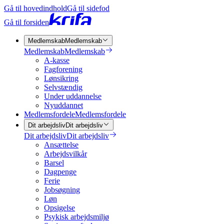
Gå til hovedindhold
Gå til sidefod
Gå til forsiden
Medlemskab
Medlemskab
Medlemskab
Medlemskab
A-kasse
Fagforening
Lønsikring
Selvstændig
Under uddannelse
Nyuddannet
Medlemsfordele
Medlemsfordele
Dit arbejdsliv
Dit arbejdsliv
Dit arbejdsliv
Dit arbejdsliv
Ansættelse
Arbejdsvilkår
Barsel
Dagpenge
Ferie
Jobsøgning
Løn
Opsigelse
Psykisk arbejdsmiljø