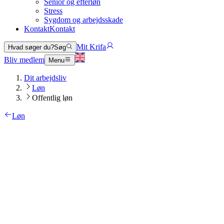
Senior og efterløn
Stress
Sygdom og arbejdsskade
Kontakt
Kontakt
Mit Krifa
Hvad søger du?
Søg
Bliv medlem
Menu
Dit arbejdsliv
Løn
Offentlig løn
Løn