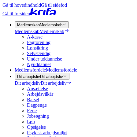
Gå til hovedindhold
Gå til sidefod
Gå til forsiden
Medlemskab
Medlemskab
Medlemskab
Medlemskab
A-kasse
Fagforening
Lønsikring
Selvstændig
Under uddannelse
Nyuddannet
Medlemsfordele
Medlemsfordele
Dit arbejdsliv
Dit arbejdsliv
Dit arbejdsliv
Dit arbejdsliv
Ansættelse
Arbejdsvilkår
Barsel
Dagpenge
Ferie
Jobsøgning
Løn
Opsigelse
Psykisk arbejdsmiljø