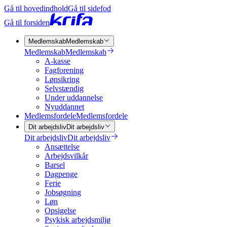
Gå til hovedindhold
Gå til sidefod
Gå til forsiden
Medlemskab
Medlemskab
Medlemskab
Medlemskab
A-kasse
Fagforening
Lønsikring
Selvstændig
Under uddannelse
Nyuddannet
Medlemsfordele
Medlemsfordele
Dit arbejdsliv
Dit arbejdsliv
Dit arbejdsliv
Dit arbejdsliv
Ansættelse
Arbejdsvilkår
Barsel
Dagpenge
Ferie
Jobsøgning
Løn
Opsigelse
Psykisk arbejdsmiljø